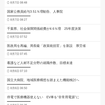
8月7日 08:48
国家公務員給与3.51％増勧告、人事院
8月7日 08:27
千葉県、社会保障関係経費が4.6％増 25年度決算
8月7日 07:52
医政局を再編、局長級「政策統括官」を新設 厚労省
8月7日 07:45
看護など人材不足分野の就職件数、目標未達
8月6日 07:10
国立大病院、地域医療構想を踏まえた機能検討へ
8月6日 06:50
停電で医療機器使えない EV車を“非常用電源”に