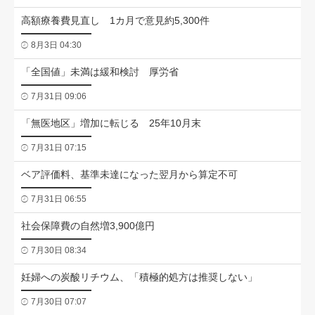
高額療養費見直し 1カ月で意見約5,300件
8月3日 04:30
「全国値」未満は緩和検討 厚労省
7月31日 09:06
「無医地区」増加に転じる 25年10月末
7月31日 07:15
ベア評価料、基準未達になった翌月から算定不可
7月31日 06:55
社会保障費の自然増3,900億円
7月30日 08:34
妊婦への炭酸リチウム、「積極的処方は推奨しない」
7月30日 07:07