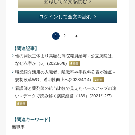
登録して全文を読む
ログインして全文を読む
1
2
【関連記事】
他の開設主体より高額な病院職員給与 - 公立病院は、
なぜ赤字か（5）(2023/6/8)
経営
職業紹介活用の入職者、離職率や手数料公表が論点 -
規制改革WG、透明性向上へ(2023/4/14)
経営
看護師と薬剤師の給与比較で見えたベースアップの違
い - データで読み解く病院経営（139）(2021/12/7)
経営
【関連キーワード】
離職率