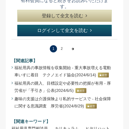
有料会員になると続きをお読みいただけま
す。
登録して全文を読む
ログインして全文を読む
1
2
【関連記事】
福祉用具の事故情報を収集開始 - 重大事故増える電動
車いすに着目 テクノエイド協会(2024/6/14)
経営
福祉用具の購入、目標設定や必要性の把握が有用 - 厚
労省が「手引き」公表(2024/6/5)
経営
趣味の支援は介護保険より私的サービスで - 社会保障
に関する意識調査 厚労省(2024/8/29)
経営
【関連キーワード】
福祉用具専門相談員
カリキュラム
ヒヤリハット