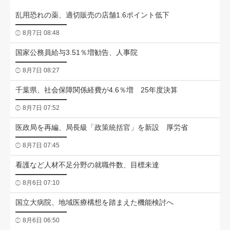
乱用恐れの薬、適切販売の店舗1.6ポイント低下
8月7日 08:48
国家公務員給与3.51％増勧告、人事院
8月7日 08:27
千葉県、社会保障関係経費が4.6％増 25年度決算
8月7日 07:52
医政局を再編、局長級「政策統括官」を新設 厚労省
8月7日 07:45
看護など人材不足分野の就職件数、目標未達
8月6日 07:10
国立大病院、地域医療構想を踏まえた機能検討へ
8月6日 06:50