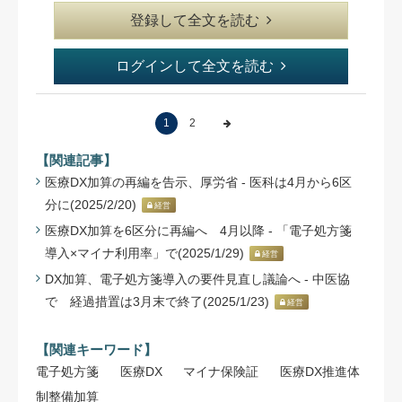
登録して全文を読む
ログインして全文を読む
1
2
【関連記事】
医療DX加算の再編を告示、厚労省 - 医科は4月から6区
分に(2025/2/20)
経営
医療DX加算を6区分に再編へ 4月以降 - 「電子処方箋
導入×マイナ利用率」で(2025/1/29)
経営
DX加算、電子処方箋導入の要件見直し議論へ - 中医協
で 経過措置は3月末で終了(2025/1/23)
経営
【関連キーワード】
電子処方箋
医療DX
マイナ保険証
医療DX推進体
制整備加算