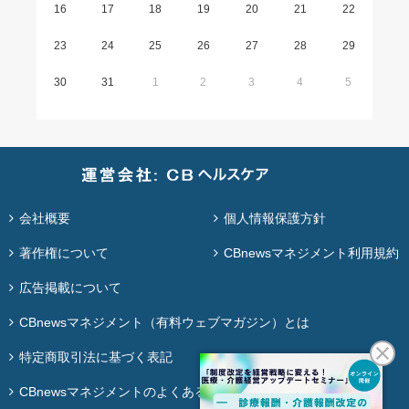
16
17
18
19
20
21
22
23
24
25
26
27
28
29
30
31
1
2
3
4
5
会社概要
個人情報保護方針
著作権について
CBnewsマネジメント利用規約
広告掲載について
CBnewsマネジメント（有料ウェブマガジン）とは
特定商取引法に基づく表記
CBnewsマネジメントのよくある質問