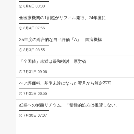
8月6日 03:00
全医療機関の1割超がリフィル発行、24年度に
8月4日 07:56
25年度の総合的な自己評価「A」 国病機構
8月3日 08:55
「全国値」未満は緩和検討 厚労省
7月31日 09:06
ベア評価料、基準未達になった翌月から算定不可
7月31日 06:55
妊婦への炭酸リチウム、「積極的処方は推奨しない」
7月30日 07:07