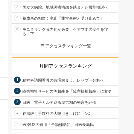
8
国立大病院、地域医療構想を踏まえた機能検討へ
9
養成所の相次ぐ廃止「非常事態と受け止めて」
10
モニタリング弾力化が必要 ケアマネの安全を守
る・下
アクセスランキング一覧
月間アクセスランキング
1
精神科訪問看護の急増踏まえ、レセプト分析へ
2
障害福祉サービス等報酬を「障害福祉報酬」に変更
3
日医、電子カルテ巡る厚労相の発言を評価
4
在留許可手数料の大幅引き上げに「NO」
5
医療DXの費用「全額補助に」日医長島氏