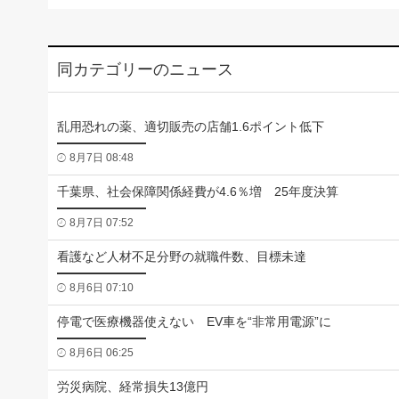
同カテゴリーのニュース
乱用恐れの薬、適切販売の店舗1.6ポイント低下
8月7日 08:48
千葉県、社会保障関係経費が4.6％増 25年度決算
8月7日 07:52
看護など人材不足分野の就職件数、目標未達
8月6日 07:10
停電で医療機器使えない EV車を“非常用電源”に
8月6日 06:25
労災病院、経常損失13億円