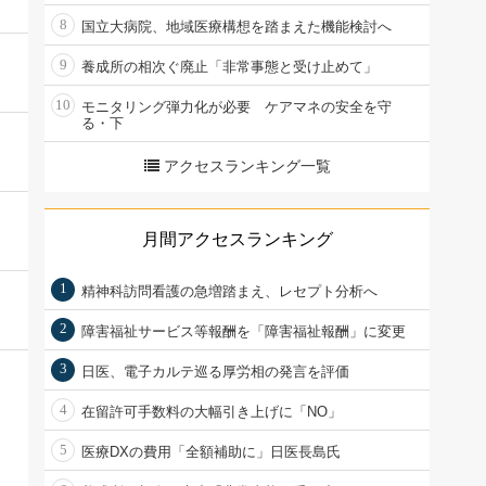
8
国立大病院、地域医療構想を踏まえた機能検討へ
9
養成所の相次ぐ廃止「非常事態と受け止めて」
10
モニタリング弾力化が必要 ケアマネの安全を守
る・下
アクセスランキング一覧
月間アクセスランキング
1
精神科訪問看護の急増踏まえ、レセプト分析へ
2
障害福祉サービス等報酬を「障害福祉報酬」に変更
3
日医、電子カルテ巡る厚労相の発言を評価
4
在留許可手数料の大幅引き上げに「NO」
5
医療DXの費用「全額補助に」日医長島氏