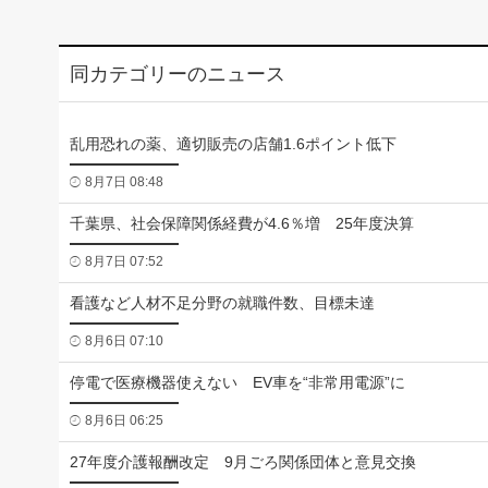
同カテゴリーのニュース
乱用恐れの薬、適切販売の店舗1.6ポイント低下
8月7日 08:48
千葉県、社会保障関係経費が4.6％増 25年度決算
8月7日 07:52
看護など人材不足分野の就職件数、目標未達
8月6日 07:10
停電で医療機器使えない EV車を“非常用電源”に
8月6日 06:25
27年度介護報酬改定 9月ごろ関係団体と意見交換