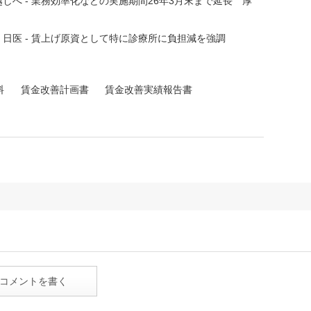
へ - 業務効率化などの実施期間26年3月末まで延長 厚
日医 - 賃上げ原資として特に診療所に負担減を強調
料
賃金改善計画書
賃金改善実績報告書
コメントを書く