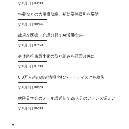
8月6日 03:00
特養などの大規模修繕、補助要件緩和を要請
8月5日 08:44
政府が医療・介護分野でAI活用推進へ
8月5日 07:50
身体的拘束最小化の取り組みを経営改善に
8月5日 01:00
8.3万人超の患者情報含むハードディスクを紛失
8月4日 08:28
病院見学会のメール誤送信で26人分のアドレス漏えい
8月4日 06:00