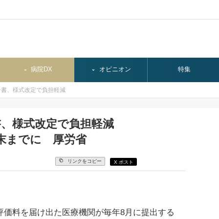
病院DX
オピニオン
特集
告書、様式改定で負担軽減
書、様式改定で負担軽減
末までに 厚労省
リンクをコピー
X ポスト
評価料を届け出た医療機関が毎年8月に提出する