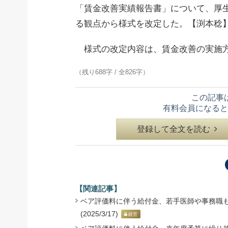
「賃金改善実績報告書」について、厚生
る観点から様式を改定した。【渕本稔
様式の改定内容は、賃金改善の実施方
（残り688字 / 全826字）
この記事
有料会員になると
登録して全文を読む
【関連記事】
ベア評価料に伴う給付金、若手医師や事務職も対
(2025/3/17)
経営