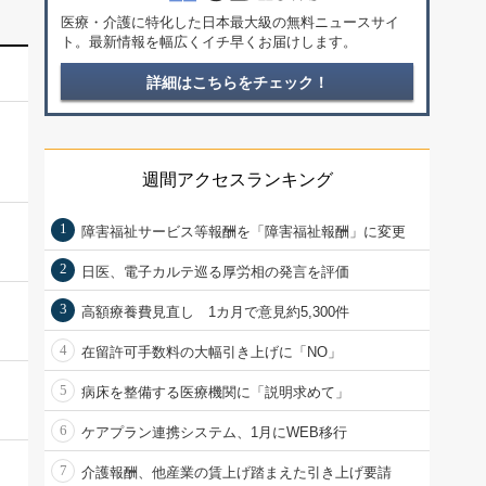
医療・介護に特化した日本最大級の無料ニュースサイ
ト。最新情報を幅広くイチ早くお届けします。
詳細はこちらをチェック！
週間アクセスランキング
1
障害福祉サービス等報酬を「障害福祉報酬」に変更
2
日医、電子カルテ巡る厚労相の発言を評価
3
高額療養費見直し 1カ月で意見約5,300件
4
在留許可手数料の大幅引き上げに「NO」
5
病床を整備する医療機関に「説明求めて」
6
ケアプラン連携システム、1月にWEB移行
7
介護報酬、他産業の賃上げ踏まえた引き上げ要請