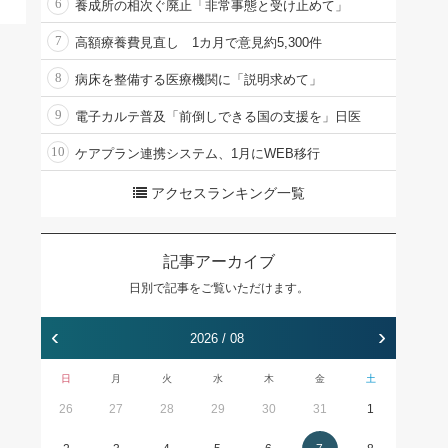
6
養成所の相次ぐ廃止「非常事態と受け止めて」
7
高額療養費見直し 1カ月で意見約5,300件
8
病床を整備する医療機関に「説明求めて」
9
電子カルテ普及「前倒しできる国の支援を」日医
10
ケアプラン連携システム、1月にWEB移行
アクセスランキング一覧
記事アーカイブ
日別で記事をご覧いただけます。
‹
›
2026 / 08
日
月
火
水
木
金
土
26
27
28
29
30
31
1