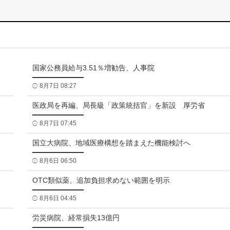
国家公務員給与3.51％増勧告、人事院
8月7日 08:27
医政局を再編、局長級「政策統括官」を新設 厚労省
8月7日 07:45
国立大病院、地域医療構想を踏まえた機能検討へ
8月6日 06:50
OTC類似薬、追加負担求めない範囲を明示
8月6日 04:45
労災病院、経常損失13億円