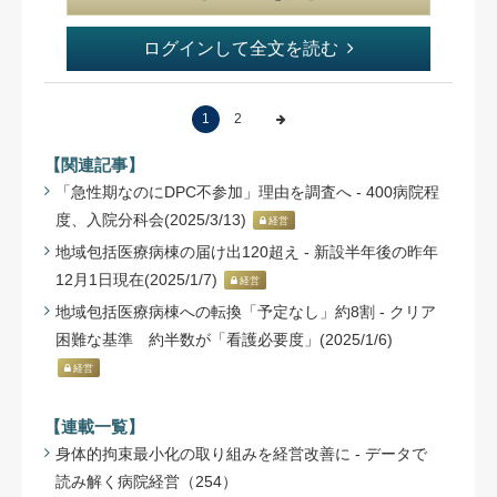
ログインして全文を読む
1
2
【関連記事】
「急性期なのにDPC不参加」理由を調査へ - 400病院程
度、入院分科会(2025/3/13)
経営
地域包括医療病棟の届け出120超え - 新設半年後の昨年
12月1日現在(2025/1/7)
経営
地域包括医療病棟への転換「予定なし」約8割 - クリア
困難な基準 約半数が「看護必要度」(2025/1/6)
経営
【連載一覧】
身体的拘束最小化の取り組みを経営改善に - データで
読み解く病院経営（254）