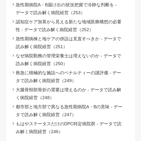
急性期病院A・B届け出の状況把握で冷静な判断を -
データで読み解く病院経営（253）
認知症ケア加算から見える新たな地域医療構想の必要
性 - データで読み解く病院経営（252）
急性期病棟と地ケアの併設は見直すべきか - データで
読み解く病院経営（251）
なぜ病院勤務の管理栄養士は増えないのか - データで
読み解く病院経営（250）
救急に積極的な施設へのペナルティーの謎評価 - デー
タで読み解く病院経営（249）
大腿骨頸部骨折の需要は増えるのか - データで読み解
く病院経営（248）
都市部と地方部で異なる急性期病院A・Bの意味 - デー
タで読み解く病院経営（247）
もはやステータスだけのDPC特定病院群 - データで読
み解く病院経営（246）