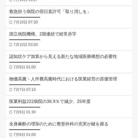
救急担う病院の宿日直許可「取り消しを」
7月10日 07:30
国立病院機構、2期連続で経常赤字
7月10日 03:00
認知症ケア加算から見える新たな地域医療構想の必要性
7月8日 01:00
物価高騰・人件費高騰時代における医業経営の原価管理
7月7日 07:10
医業利益222病院の36.9％で減少、25年度
7月6日 01:30
全身麻酔の増加のために整形外科の充実が鍵を握る
7月6日 01:00