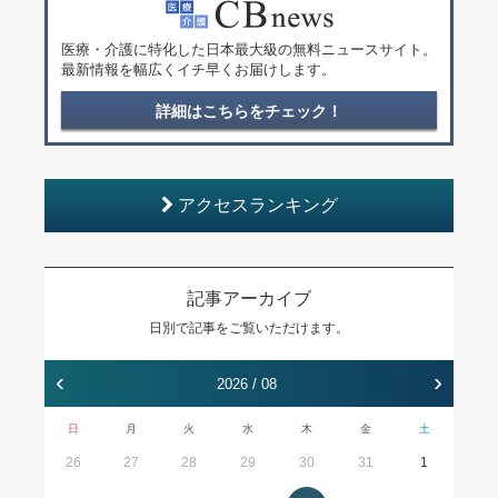
医療・介護に特化した日本最大級の無料ニュースサイト。
最新情報を幅広くイチ早くお届けします。
詳細はこちらをチェック！
アクセスランキング
記事アーカイブ
日別で記事をご覧いただけます。
‹
›
2026 / 08
日
月
火
水
木
金
土
26
27
28
29
30
31
1