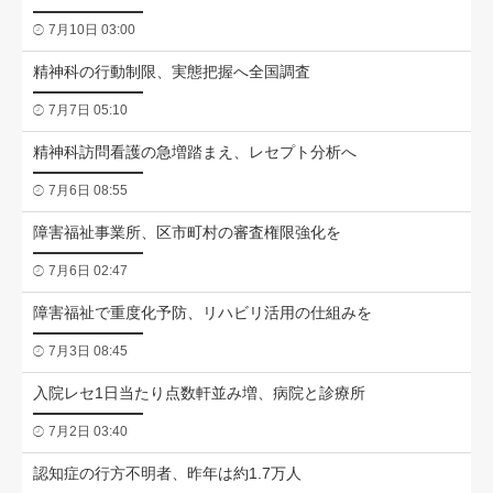
7月10日 03:00
精神科の行動制限、実態把握へ全国調査
7月7日 05:10
精神科訪問看護の急増踏まえ、レセプト分析へ
7月6日 08:55
障害福祉事業所、区市町村の審査権限強化を
7月6日 02:47
障害福祉で重度化予防、リハビリ活用の仕組みを
7月3日 08:45
入院レセ1日当たり点数軒並み増、病院と診療所
7月2日 03:40
認知症の行方不明者、昨年は約1.7万人