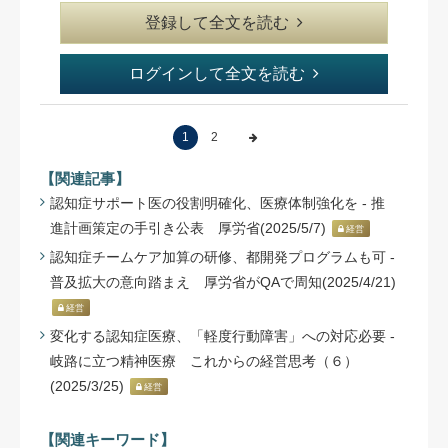
登録して全文を読む
ログインして全文を読む
1
2
【関連記事】
認知症サポート医の役割明確化、医療体制強化を - 推
進計画策定の手引き公表 厚労省(2025/5/7)
経営
認知症チームケア加算の研修、都開発プログラムも可 -
普及拡大の意向踏まえ 厚労省がQAで周知(2025/4/21)
経営
変化する認知症医療、「軽度行動障害」への対応必要 -
岐路に立つ精神医療 これからの経営思考（６）
(2025/3/25)
経営
【関連キーワード】