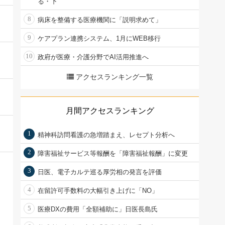
る・下
8
病床を整備する医療機関に「説明求めて」
9
ケアプラン連携システム、1月にWEB移行
10
政府が医療・介護分野でAI活用推進へ
アクセスランキング一覧
月間アクセスランキング
1
精神科訪問看護の急増踏まえ、レセプト分析へ
2
障害福祉サービス等報酬を「障害福祉報酬」に変更
3
日医、電子カルテ巡る厚労相の発言を評価
4
在留許可手数料の大幅引き上げに「NO」
5
医療DXの費用「全額補助に」日医長島氏