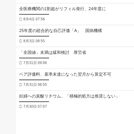
全医療機関の1割超がリフィル発行、24年度に
8月4日 07:56
25年度の総合的な自己評価「A」 国病機構
8月3日 08:55
「全国値」未満は緩和検討 厚労省
7月31日 09:06
ベア評価料、基準未達になった翌月から算定不可
7月31日 06:55
妊婦への炭酸リチウム、「積極的処方は推奨しない」
7月30日 07:07