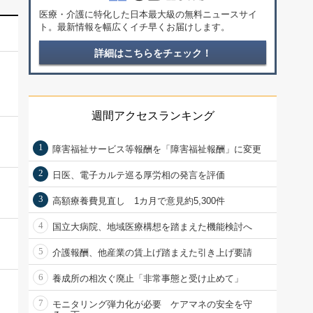
医療・介護に特化した日本最大級の無料ニュースサイ
ト。最新情報を幅広くイチ早くお届けします。
詳細はこちらをチェック！
週間アクセスランキング
1
障害福祉サービス等報酬を「障害福祉報酬」に変更
2
日医、電子カルテ巡る厚労相の発言を評価
3
高額療養費見直し 1カ月で意見約5,300件
4
国立大病院、地域医療構想を踏まえた機能検討へ
5
介護報酬、他産業の賃上げ踏まえた引き上げ要請
6
養成所の相次ぐ廃止「非常事態と受け止めて」
7
モニタリング弾力化が必要 ケアマネの安全を守