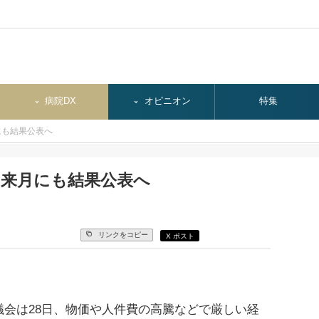
病院DX
オピニオン
特集
にも結果公表へ
、来月にも結果公表へ
リンクをコピー
X ポスト
会は28日、物価や人件費の高騰などで厳しい経