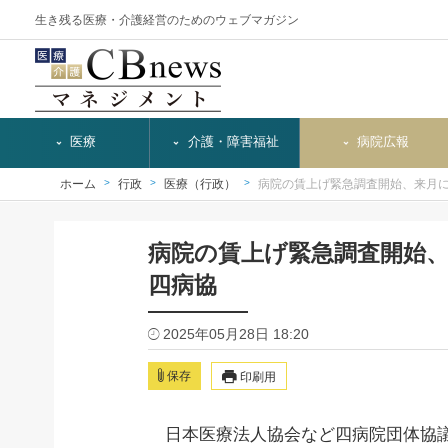
生き残る医療・介護経営のためのウェブマガジン
医療
介護・障害福祉
病院広報
ホーム
行政
医療（行政）
病院の賃上げ緊急調査開始、来月
病院の賃上げ緊急調査開始
四病協
2025年05月28日 18:20
保存
印刷用
日本医療法人協会など四病院団体協議