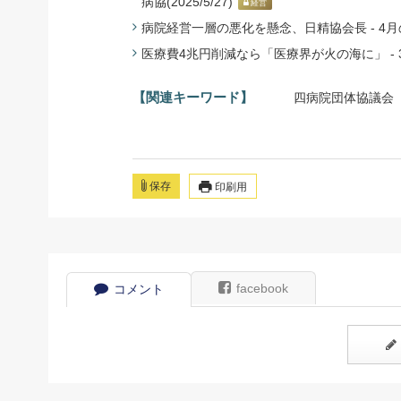
病協(2025/5/27)
経営
病院経営一層の悪化を懸念、日精協会長 - 4月の薬
医療費4兆円削減なら「医療界が火の海に」 - 3
【関連キーワード】
四病院団体協議会
保存
印刷用
facebook
コメント