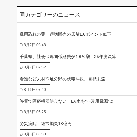
同カテゴリーのニュース
乱用恐れの薬、適切販売の店舗1.6ポイント低下
8月7日 08:48
千葉県、社会保障関係経費が4.6％増 25年度決算
8月7日 07:52
看護など人材不足分野の就職件数、目標未達
8月6日 07:10
停電で医療機器使えない EV車を“非常用電源”に
8月6日 06:25
労災病院、経常損失13億円
8月6日 03:00