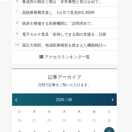
6
養成所の相次ぐ廃止「非常事態と受け止めて」
7
高額療養費見直し 1カ月で意見約5,300件
8
病床を整備する医療機関に「説明求めて」
9
電子カルテ普及「前倒しできる国の支援を」日医
10
国立大病院、地域医療構想を踏まえた機能検討へ
アクセスランキング一覧
記事アーカイブ
日別で記事をご覧いただけます。
‹
›
2026 / 08
日
月
火
水
木
金
土
26
27
28
29
30
31
1