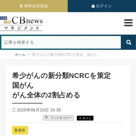
有料会員登録
ログイン
ホーム
希少がんの新分類NCRCを策定 国がん
希少がんの新分類NCRCを策定
国がん
がん全体の2割占める
2025年06月10日 16:35
リンクをコピー
X ポスト
保存