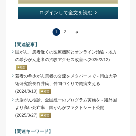
ログインして全文を読む
1
2
【関連記事】
国がん、患者近くの医療機関とオンライン治験 - 地方
の希少がん患者の治験アクセス改善へ(2025/2/12)
経営
若者の希少がん患者の交流をメタバースで - 岡山大学
術研究院長谷井氏、仲間づくりで闘病支える
(2024/8/19)
経営
大腸がん検診、全国統一のプログラム実施を - 諸外国
より高い死亡率 国がんがファクトシート公開
(2025/3/27)
経営
【関連キーワード】