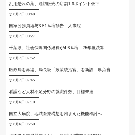
乱用恐れの薬、適切販売の店舗1.6ポイント低下
8月7日 08:48
国家公務員給与3.51％増勧告、人事院
8月7日 08:27
千葉県、社会保障関係経費が4.6％増 25年度決算
8月7日 07:52
医政局を再編、局長級「政策統括官」を新設 厚労省
8月7日 07:45
看護など人材不足分野の就職件数、目標未達
8月6日 07:10
国立大病院、地域医療構想を踏まえた機能検討へ
8月6日 06:50