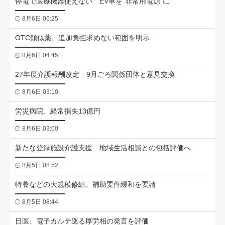
停電で医療機器使えない EV車を“非常用電源”に
8月6日 06:25
OTC類似薬、追加負担求めない範囲を明示
8月6日 04:45
27年度介護報酬改定 9月ごろ関係団体と意見交換
8月6日 03:10
労災病院、経常損失13億円
8月6日 03:00
新たな登録施設介護支援 地域生活相談との包括評価へ
8月5日 08:52
特養などの大規模修繕、補助要件緩和を要請
8月5日 08:44
日医、電子カルテ巡る厚労相の発言を評価