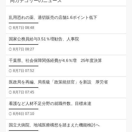
同カテゴリーのニュース
乱用恐れの薬、適切販売の店舗1.6ポイント低下
8月7日 08:48
国家公務員給与3.51％増勧告、人事院
8月7日 08:27
千葉県、社会保障関係経費が4.6％増 25年度決算
8月7日 07:52
医政局を再編、局長級「政策統括官」を新設 厚労省
8月7日 07:45
看護など人材不足分野の就職件数、目標未達
8月6日 07:10
国立大病院、地域医療構想を踏まえた機能検討へ