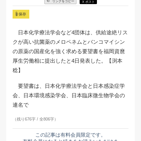
リンクをコピー
X ポスト
保存
日本化学療法学会など4団体は、供給途絶リス
クが高い抗菌薬のメロペネムとバンコマイシン
の原薬の国産化を強く求める要望書を福岡資麿
厚生労働相に提出したと4日発表した。【渕本
稔】
要望書は、日本化学療法学会と日本感染症学
会、日本環境感染学会、日本臨床微生物学会の
連名で
（残り676字 / 全806字）
この記事は有料会員限定です。