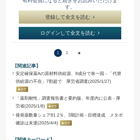
有料会員になると続きをお読みいただけま
す。
登録して全文を読む
ログインして全文を読む
1
2
【関連記事】
安定確保薬Aの原材料供給源、8成分で単一国 - 「代替
供給源の不在」7割超で 厚労省調査(2025/1/27)
経営
「薬剤耐性」調査報告書と要約版、年度内に公表 - 厚
労省(2025/1/8)
経営
後発薬数量シェア81.2％、3期計画 - 目標達成 メタボ
健診は未達(2025/4/4)
経営
【関連キーワード】