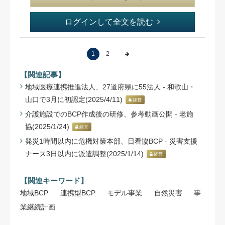
ログインして全文を読む
1
2
【関連記事】
地域医療連携推進法人、27道府県に55法人 - 和歌山・
山口で3月に初認定(2025/4/11)
経営
介護施設でのBCP作成後の研修、参考動画公開 - 老施
協(2025/1/24)
経営
発災1時間以内に危機対策本部、日看協BCP - 災害支援
ナース3日以内に派遣調整(2025/1/14)
経営
【関連キーワード】
地域BCP
連携型BCP
モデル事業
自然災害
事
業継続計画