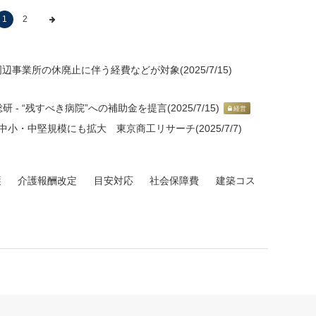
1
2
事業所の休廃止に伴う経費などが対象(2025/7/15)
 “残すべき病院”への補助金を提言(2025/7/15)
経営
小・中堅規模にも拡大 東京商工リサーチ(2025/7/7)
護
介護報酬改定
目安対応
社会保障費
建築コス