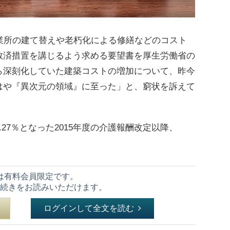
業所の建て替えや老朽化による修繕などのコスト
救済措置を講じるよう求める要望書を厚生労働省の
ら深刻化していた建築コストの増加について、昨今
はや『異次元の領域』に至った」と、窮状を訴えて
7％となった2015年度の介護報酬改定以降、
は有料会員限定です。
続きをお読みいただけます。
ログインして全文を読む