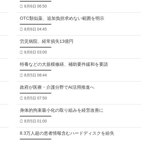
8月6日 06:50
OTC類似薬、追加負担求めない範囲を明示
8月6日 04:45
労災病院、経常損失13億円
8月6日 03:00
特養などの大規模修繕、補助要件緩和を要請
8月5日 08:44
政府が医療・介護分野でAI活用推進へ
8月5日 07:50
身体的拘束最小化の取り組みを経営改善に
8月5日 01:00
8.3万人超の患者情報含むハードディスクを紛失