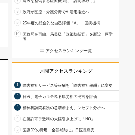
7
病床を整備する医療機関に「説明求めて」
8
政府が医療・介護分野でAI活用推進へ
9
25年度の総合的な自己評価「A」 国病機構
10
医政局を再編、局長級「政策統括官」を新設 厚労
省
アクセスランキング一覧
月間アクセスランキング
1
障害福祉サービス等報酬を「障害福祉報酬」に変更
2
日医、電子カルテ巡る厚労相の発言を評価
3
精神科訪問看護の急増踏まえ、レセプト分析へ
4
在留許可手数料の大幅引き上げに「NO」
5
医療DXの費用「全額補助に」日医長島氏