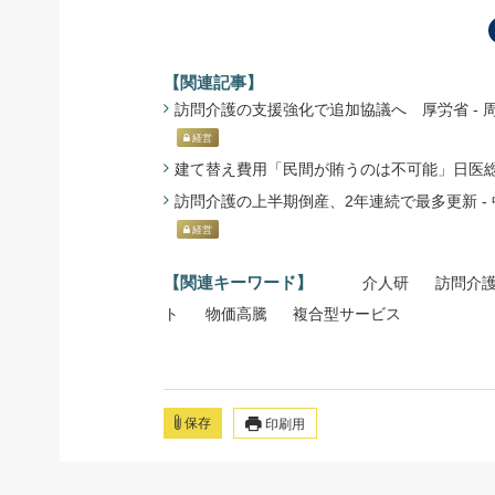
【関連記事】
訪問介護の支援強化で追加協議へ 厚労省 - 周辺
経営
建て替え費用「民間が賄うのは不可能」日医総研 -
訪問介護の上半期倒産、2年連続で最多更新 - 中
経営
【関連キーワード】
介人研
訪問介
ト
物価高騰
複合型サービス
保存
印刷用