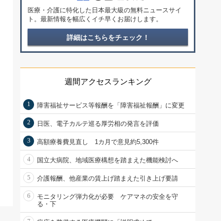
医療・介護に特化した日本最大級の無料ニュースサイ
ト。最新情報を幅広くイチ早くお届けします。
詳細はこちらをチェック！
週間アクセスランキング
1
障害福祉サービス等報酬を「障害福祉報酬」に変更
2
日医、電子カルテ巡る厚労相の発言を評価
3
高額療養費見直し 1カ月で意見約5,300件
4
国立大病院、地域医療構想を踏まえた機能検討へ
5
介護報酬、他産業の賃上げ踏まえた引き上げ要請
6
モニタリング弾力化が必要 ケアマネの安全を守
る・下