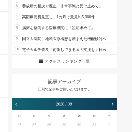
6
養成所の相次ぐ廃止「非常事態と受け止めて」
7
高額療養費見直し 1カ月で意見約5,300件
8
病床を整備する医療機関に「説明求めて」
9
国立大病院、地域医療構想を踏まえた機能検討へ
10
電子カルテ普及「前倒しできる国の支援を」日医
アクセスランキング一覧
記事アーカイブ
日別で記事をご覧いただけます。
‹
›
2026 / 08
日
月
火
水
木
金
土
26
27
28
29
30
31
1