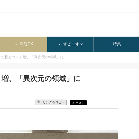
病院DX
オピニオン
特集
建て替えコスト増、「異次元の領域」に
ト増、「異次元の領域」に
リンクをコピー
X ポスト