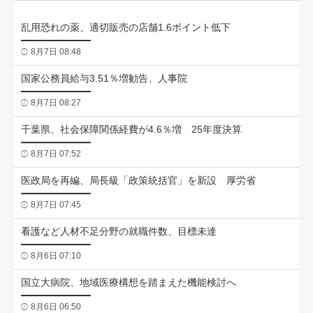
乱用恐れの薬、適切販売の店舗1.6ポイント低下
8月7日 08:48
国家公務員給与3.51％増勧告、人事院
8月7日 08:27
千葉県、社会保障関係経費が4.6％増 25年度決算
8月7日 07:52
医政局を再編、局長級「政策統括官」を新設 厚労省
8月7日 07:45
看護など人材不足分野の就職件数、目標未達
8月6日 07:10
国立大病院、地域医療構想を踏まえた機能検討へ
8月6日 06:50