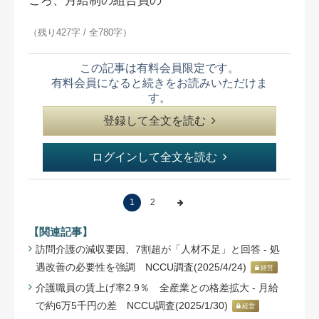
ころ、月給制の組合員の
（残り427字 / 全780字）
この記事は有料会員限定です。
有料会員になると続きをお読みいただけま
す。
登録して全文を読む
ログインして全文を読む
1
2
【関連記事】
訪問介護の減収要因、7割超が「人材不足」と回答 - 処
遇改善の必要性を強調 NCCU調査(2025/4/24)
経営
介護職員の賃上げ率2.9％ 全産業との格差拡大 - 月給
で約6万5千円の差 NCCU調査(2025/1/30)
経営