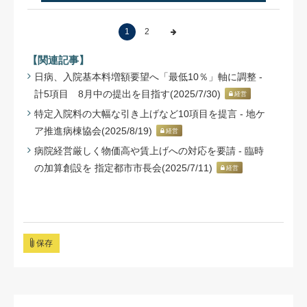
1
2
【関連記事】
日病、入院基本料増額要望へ「最低10％」軸に調整 -
計5項目 8月中の提出を目指す(2025/7/30)
経営
特定入院料の大幅な引き上げなど10項目を提言 - 地ケ
ア推進病棟協会(2025/8/19)
経営
病院経営厳しく物価高や賃上げへの対応を要請 - 臨時
の加算創設を 指定都市市長会(2025/7/11)
経営
保存