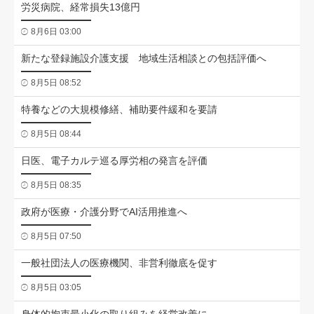
労災病院、経常損失13億円
8月6日 03:00
新たな登録施設介護支援 地域生活相談との包括評価へ
8月5日 08:52
特養などの大規模修繕、補助要件緩和を要請
8月5日 08:44
日医、電子カルテ巡る厚労相の発言を評価
8月5日 08:35
政府が医療・介護分野でAI活用推進へ
8月5日 07:50
一般社団法人の医療機関、非営利徹底を促す
8月5日 03:05
身体的拘束最小化の取り組みを経営改善に