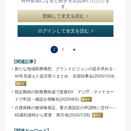
有料会員になると続きをお読みいただけま
す。
登録して全文を読む
ログインして全文を読む
1
2
【関連記事】
新たな地域医療構想、グランドビジョンの提示求める -
40年見据えた提言取りまとめ 全国知事会(2025/7/24)
経営
指定難病の医療費助成で医療DX デジ庁 - マイナカー
ドで申請・確認を簡略化(2025/8/5)
経営
介護保険の被保険者証、要介護認定の申請時に交付へ -
65歳到達時から変更 厚労省(2025/7/28)
経営
【関連キーワード】