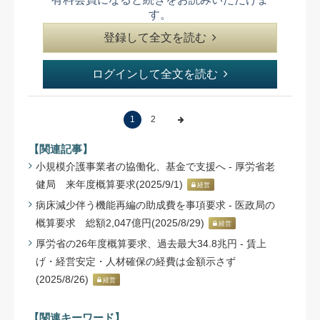
す。
登録して全文を読む
ログインして全文を読む
1
2
【関連記事】
小規模介護事業者の協働化、基金で支援へ - 厚労省老
健局 来年度概算要求(2025/9/1)
経営
病床減少伴う機能再編の助成費を事項要求 - 医政局の
概算要求 総額2,047億円(2025/8/29)
経営
厚労省の26年度概算要求、過去最大34.8兆円 - 賃上
げ・経営安定・人材確保の経費は金額示さず
(2025/8/26)
経営
【関連キーワード】