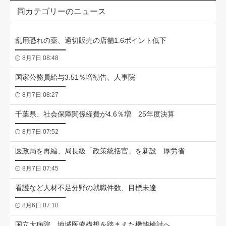
同カテゴリーのニュース
乱用恐れの薬、適切販売の店舗1.6ポイント低下
8月7日 08:48
国家公務員給与3.51％増勧告、人事院
8月7日 08:27
千葉県、社会保障関係経費が4.6％増 25年度決算
8月7日 07:52
医政局を再編、局長級「政策統括官」を新設 厚労省
8月7日 07:45
看護など人材不足分野の就職件数、目標未達
8月6日 07:10
国立大病院、地域医療構想を踏まえた機能検討へ