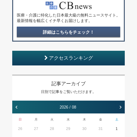
医療・介護に特化した日本最大級の無料ニュースサイト。
最新情報を幅広くイチ早くお届けします。
詳細はこちらをチェック！
アクセスランキング
記事アーカイブ
日別で記事をご覧いただけます。
‹
›
2026 / 08
日
月
火
水
木
金
土
26
27
28
29
30
31
1