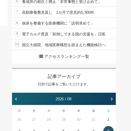
6
養成所の相次ぐ廃止「非常事態と受け止めて」
7
高額療養費見直し 1カ月で意見約5,300件
8
病床を整備する医療機関に「説明求めて」
9
電子カルテ普及「前倒しできる国の支援を」日医
10
国立大病院、地域医療構想を踏まえた機能検討へ
アクセスランキング一覧
記事アーカイブ
日別で記事をご覧いただけます。
‹
›
2026 / 08
日
月
火
水
木
金
土
26
27
28
29
30
31
1