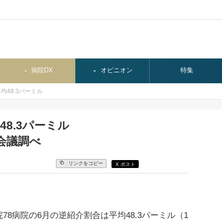
病院DX
オピニオン
特集
48.3パーミル
8.3パーミル
会議調べ
リンクをコピー
X ポスト
8病院の6月の逆紹介割合は平均48.3パーミル（1