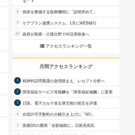
る・下
8
病床を整備する医療機関に「説明求めて」
9
ケアプラン連携システム、1月にWEB移行
10
政府が医療・介護分野でAI活用推進へ
アクセスランキング一覧
月間アクセスランキング
1
精神科訪問看護の急増踏まえ、レセプト分析へ
2
障害福祉サービス等報酬を「障害福祉報酬」に変更
3
日医、電子カルテ巡る厚労相の発言を評価
4
在留許可手数料の大幅引き上げに「NO」
5
医療DXの費用「全額補助に」日医長島氏