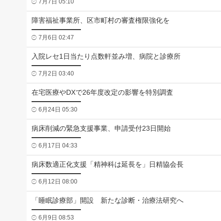
7月7日 05:10
障害福祉事業所、区市町村の審査権限強化を
7月6日 02:47
入院レセ1日当たり点数軒並み増、病院と診療所
7月2日 03:40
在宅医療やDXで26年度改定の影響を特別調査
6月24日 05:30
病床削減の緊急支援事業、申請受付23日開始
6月17日 04:33
病床数適正化支援「精神科は延長を」日精協会長
6月12日 08:00
「睡眠診療部」開設 新たな診断・治療法研究へ
6月9日 08:53