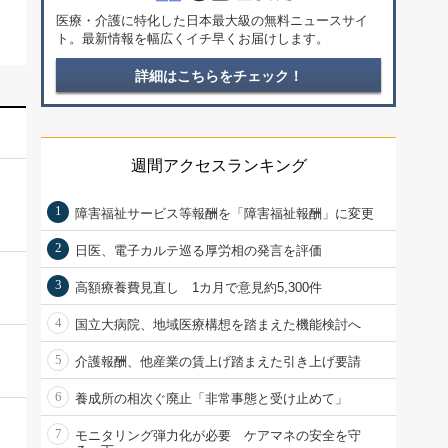
医療・介護に特化した日本最大級の無料ニュースサイ
ト。最新情報を幅広くイチ早くお届けします。
詳細はこちらをチェック！
週間アクセスランキング
1
障害福祉サービス等報酬を「障害福祉報酬」に変更
2
日医、電子カルテ巡る厚労相の発言を評価
3
高額療養費見直し 1カ月で意見約5,300件
4
国立大病院、地域医療構想を踏まえた機能検討へ
5
介護報酬、他産業の賃上げ踏まえた引き上げ要請
6
養成所の相次ぐ廃止「非常事態と受け止めて」
7
モニタリング弾力化が必要 ケアマネの安全を守