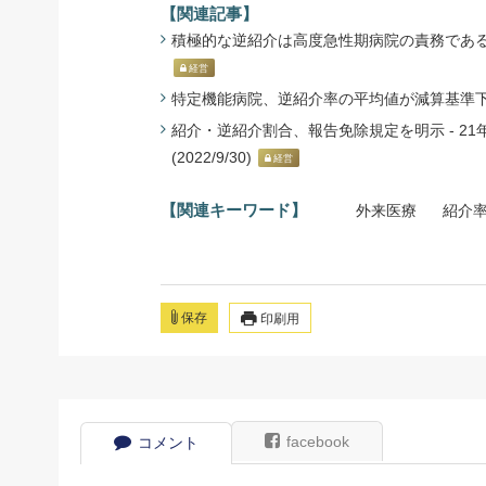
【関連記事】
積極的な逆紹介は高度急性期病院の責務である - 
経営
特定機能病院、逆紹介率の平均値が減算基準下回る 
紹介・逆紹介割合、報告免除規定を明示 - 2
(2022/9/30)
経営
【関連キーワード】
外来医療
紹介
保存
印刷用
facebook
コメント