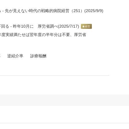
先が見えない時代の戦略的病院経営（251）(2025/9/9)
- 昨年10月に 厚労省調べ(2025/7/17)
経営
1年度実績満たせば翌年度の半年分は不要、厚労省
率
逆紹介率
診療報酬