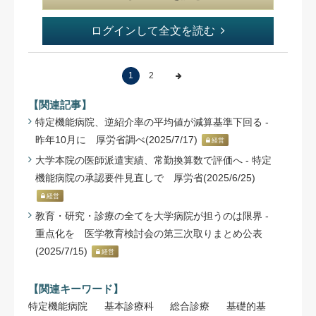
ログインして全文を読む
1
2
【関連記事】
特定機能病院、逆紹介率の平均値が減算基準下回る -
昨年10月に 厚労省調べ(2025/7/17)
経営
大学本院の医師派遣実績、常勤換算数で評価へ - 特定
機能病院の承認要件見直しで 厚労省(2025/6/25)
経営
教育・研究・診療の全てを大学病院が担うのは限界 -
重点化を 医学教育検討会の第三次取りまとめ公表
(2025/7/15)
経営
【関連キーワード】
特定機能病院
基本診療科
総合診療
基礎的基