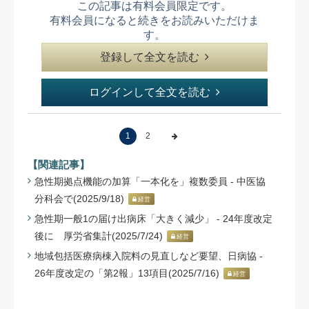
この記事は有料会員限定です。
有料会員になると続きをお読みいただけま
す。
登録して全文を読む
ログインして全文を読む
1
2
【関連記事】
急性期拠点機能の加算「一本化を」複数委員 - 中医協
分科会で(2025/9/18)
経営
急性期一般1の届け出病床「大きく減少」 - 24年度改定
後に 厚労省集計(2025/7/24)
経営
地域包括医療病棟入院料の見直しなど要望、日病協 -
26年度改定の「第2報」13項目(2025/7/16)
経営