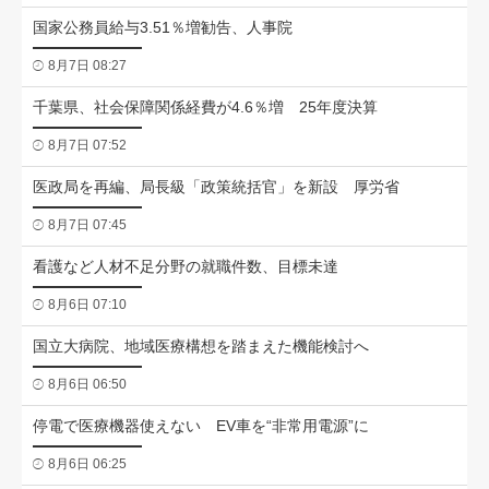
国家公務員給与3.51％増勧告、人事院
8月7日 08:27
千葉県、社会保障関係経費が4.6％増 25年度決算
8月7日 07:52
医政局を再編、局長級「政策統括官」を新設 厚労省
8月7日 07:45
看護など人材不足分野の就職件数、目標未達
8月6日 07:10
国立大病院、地域医療構想を踏まえた機能検討へ
8月6日 06:50
停電で医療機器使えない EV車を“非常用電源”に
8月6日 06:25