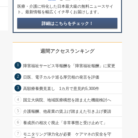
医療・介護に特化した日本最大級の無料ニュースサイ
ト。最新情報を幅広くイチ早くお届けします。
詳細はこちらをチェック！
週間アクセスランキング
1
障害福祉サービス等報酬を「障害福祉報酬」に変更
2
日医、電子カルテ巡る厚労相の発言を評価
3
高額療養費見直し 1カ月で意見約5,300件
4
国立大病院、地域医療構想を踏まえた機能検討へ
5
介護報酬、他産業の賃上げ踏まえた引き上げ要請
6
養成所の相次ぐ廃止「非常事態と受け止めて」
7
モニタリング弾力化が必要 ケアマネの安全を守