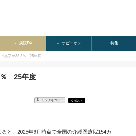
病院DX
オピニオン
特集
で黒字が38.3％ 25年度
％ 25年度
リンクをコピー
X ポスト
と、2025年6月時点で全国の介護医療院154カ