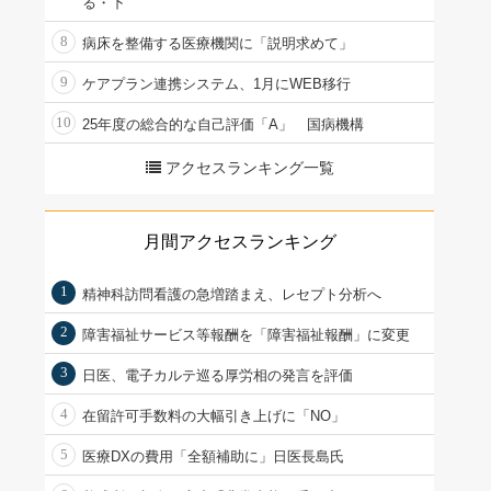
る・下
8
病床を整備する医療機関に「説明求めて」
9
ケアプラン連携システム、1月にWEB移行
10
25年度の総合的な自己評価「A」 国病機構
アクセスランキング一覧
月間アクセスランキング
1
精神科訪問看護の急増踏まえ、レセプト分析へ
2
障害福祉サービス等報酬を「障害福祉報酬」に変更
3
日医、電子カルテ巡る厚労相の発言を評価
4
在留許可手数料の大幅引き上げに「NO」
5
医療DXの費用「全額補助に」日医長島氏