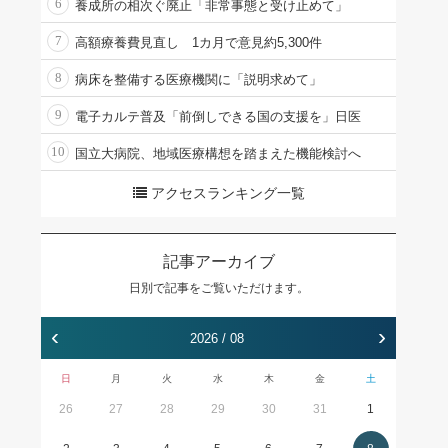
6
養成所の相次ぐ廃止「非常事態と受け止めて」
7
高額療養費見直し 1カ月で意見約5,300件
8
病床を整備する医療機関に「説明求めて」
9
電子カルテ普及「前倒しできる国の支援を」日医
10
国立大病院、地域医療構想を踏まえた機能検討へ
アクセスランキング一覧
記事アーカイブ
日別で記事をご覧いただけます。
‹
›
2026 / 08
日
月
火
水
木
金
土
26
27
28
29
30
31
1