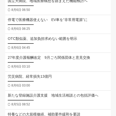
国立大病院、地域医療構想を踏まえた機能検討へ
8月6日 06:50
停電で医療機器使えない EV車を“非常用電源”に
8月6日 06:25
OTC類似薬、追加負担求めない範囲を明示
8月6日 04:45
27年度介護報酬改定 9月ごろ関係団体と意見交換
8月6日 03:10
労災病院、経常損失13億円
8月6日 03:00
新たな登録施設介護支援 地域生活相談との包括評価へ
8月5日 08:52
特養などの大規模修繕、補助要件緩和を要請