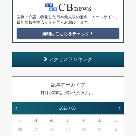
医療・介護に特化した日本最大級の無料ニュースサイト。
最新情報を幅広くイチ早くお届けします。
詳細はこちらをチェック！
アクセスランキング
記事アーカイブ
日別で記事をご覧いただけます。
‹
›
2026 / 08
日
月
火
水
木
金
土
26
27
28
29
30
31
1