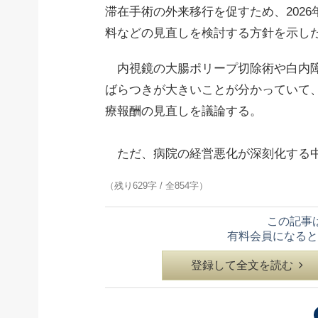
滞在手術の外来移行を促すため、202
料などの見直しを検討する方針を示し
内視鏡の大腸ポリープ切除術や白内障
ばらつきが大きいことが分かっていて
療報酬の見直しを議論する。
ただ、病院の経営悪化が深刻化する中
（残り629字 / 全854字）
この記事
有料会員になると
登録して全文を読む