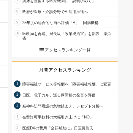
7
病床を整備する医療機関に「説明求めて」
8
政府が医療・介護分野でAI活用推進へ
9
25年度の総合的な自己評価「A」 国病機構
10
医政局を再編、局長級「政策統括官」を新設 厚労
省
アクセスランキング一覧
月間アクセスランキング
1
障害福祉サービス等報酬を「障害福祉報酬」に変更
2
日医、電子カルテ巡る厚労相の発言を評価
3
精神科訪問看護の急増踏まえ、レセプト分析へ
4
在留許可手数料の大幅引き上げに「NO」
5
医療DXの費用「全額補助に」日医長島氏