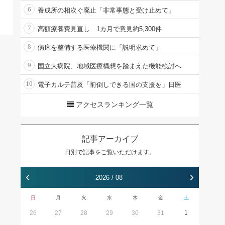
6
養成所の相次ぐ廃止「非常事態と受け止めて」
7
高額療養費見直し 1カ月で意見約5,300件
8
病床を整備する医療機関に「説明求めて」
9
国立大病院、地域医療構想を踏まえた機能検討へ
10
電子カルテ普及「前倒しできる国の支援を」日医
アクセスランキング一覧
記事アーカイブ
日別で記事をご覧いただけます。
‹
›
2026 / 08
日
月
火
水
木
金
土
26
27
28
29
30
31
1