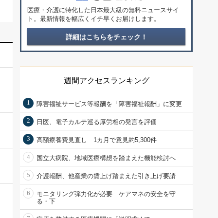
医療・介護に特化した日本最大級の無料ニュースサイ
ト。最新情報を幅広くイチ早くお届けします。
詳細はこちらをチェック！
週間アクセスランキング
1
障害福祉サービス等報酬を「障害福祉報酬」に変更
2
日医、電子カルテ巡る厚労相の発言を評価
3
高額療養費見直し 1カ月で意見約5,300件
4
国立大病院、地域医療構想を踏まえた機能検討へ
5
介護報酬、他産業の賃上げ踏まえた引き上げ要請
6
モニタリング弾力化が必要 ケアマネの安全を守
る・下