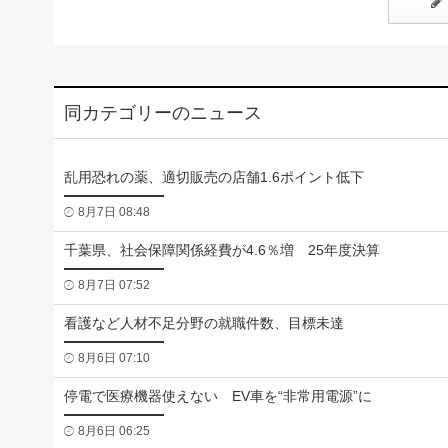
同カテゴリーのニュース
乱用恐れの薬、適切販売の店舗1.6ポイント低下
8月7日 08:48
千葉県、社会保障関係経費が4.6％増 25年度決算
8月7日 07:52
看護など人材不足分野の就職件数、目標未達
8月6日 07:10
停電で医療機器使えない EV車を“非常用電源”に
8月6日 06:25