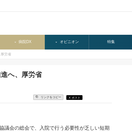
病院DX
オピニオン
特集
、厚労省
推進へ、厚労省
リンクをコピー
X ポスト
協議会の総会で、入院で行う必要性が乏しい短期