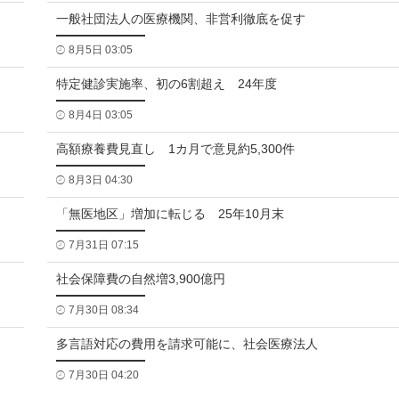
一般社団法人の医療機関、非営利徹底を促す
8月5日 03:05
特定健診実施率、初の6割超え 24年度
8月4日 03:05
高額療養費見直し 1カ月で意見約5,300件
8月3日 04:30
「無医地区」増加に転じる 25年10月末
7月31日 07:15
社会保障費の自然増3,900億円
7月30日 08:34
多言語対応の費用を請求可能に、社会医療法人
7月30日 04:20