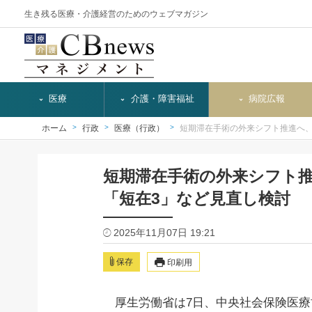
生き残る医療・介護経営のためのウェブマガジン
医療
介護・障害福祉
病院広報
ホーム
行政
医療（行政）
短期滞在手術の外来シフト推進へ
短期滞在手術の外来シフト
「短在3」など見直し検討
2025年11月07日 19:21
保存
印刷用
厚生労働省は7日、中央社会保険医療