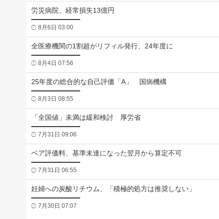
労災病院、経常損失13億円
8月6日 03:00
全医療機関の1割超がリフィル発行、24年度に
8月4日 07:56
25年度の総合的な自己評価「A」 国病機構
8月3日 08:55
「全国値」未満は緩和検討 厚労省
7月31日 09:06
ベア評価料、基準未達になった翌月から算定不可
7月31日 06:55
妊婦への炭酸リチウム、「積極的処方は推奨しない」
7月30日 07:07