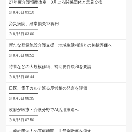
27年度介護報酬改定 9月ごろ関係団体と意見交換
8月6日 03:10
労災病院、経常損失13億円
8月6日 03:00
新たな登録施設介護支援 地域生活相談との包括評価へ
8月5日 08:52
特養などの大規模修繕、補助要件緩和を要請
8月5日 08:44
日医、電子カルテ巡る厚労相の発言を評価
8月5日 08:35
政府が医療・介護分野でAI活用推進へ
8月5日 07:50
一般社団法人の医療機関、非営利徹底を促す