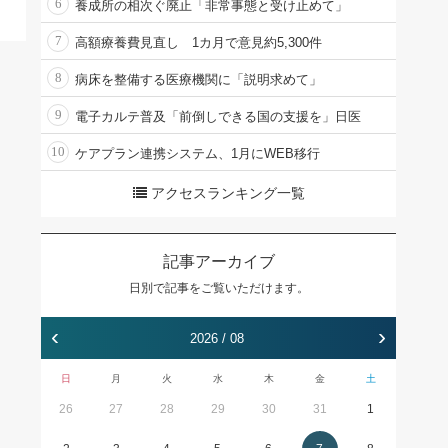
6
養成所の相次ぐ廃止「非常事態と受け止めて」
7
高額療養費見直し 1カ月で意見約5,300件
8
病床を整備する医療機関に「説明求めて」
9
電子カルテ普及「前倒しできる国の支援を」日医
10
ケアプラン連携システム、1月にWEB移行
アクセスランキング一覧
記事アーカイブ
日別で記事をご覧いただけます。
‹
›
2026 / 08
日
月
火
水
木
金
土
26
27
28
29
30
31
1