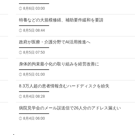
8月6日 03:00
特養などの大規模修繕、補助要件緩和を要請
8月5日 08:44
政府が医療・介護分野でAI活用推進へ
8月5日 07:50
身体的拘束最小化の取り組みを経営改善に
8月5日 01:00
8.3万人超の患者情報含むハードディスクを紛失
8月4日 08:28
病院見学会のメール誤送信で26人分のアドレス漏えい
8月4日 06:00