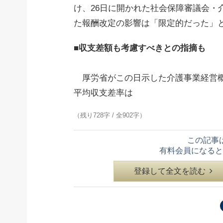
け、26日に開かれた社会保障審議会・
た報酬改定の影響は「限定的だった」
■収支差額も考慮すべきとの指摘も
厚労省がこの日示した介護事業経営概
平均収支差率は
（残り728字 / 全902字）
この記事
有料会員になると
登録して全文を読む