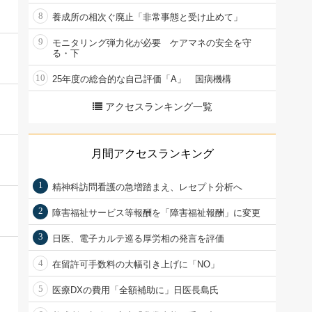
8
養成所の相次ぐ廃止「非常事態と受け止めて」
9
モニタリング弾力化が必要 ケアマネの安全を守
る・下
10
25年度の総合的な自己評価「A」 国病機構
アクセスランキング一覧
月間アクセスランキング
1
精神科訪問看護の急増踏まえ、レセプト分析へ
2
障害福祉サービス等報酬を「障害福祉報酬」に変更
3
日医、電子カルテ巡る厚労相の発言を評価
4
在留許可手数料の大幅引き上げに「NO」
5
医療DXの費用「全額補助に」日医長島氏