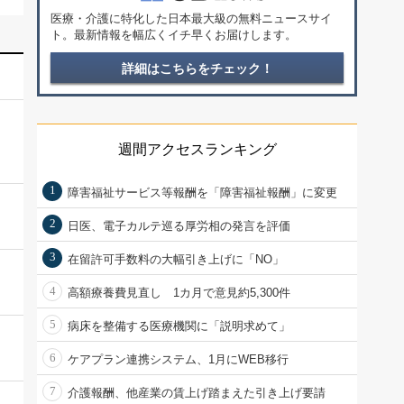
医療・介護に特化した日本最大級の無料ニュースサイ
ト。最新情報を幅広くイチ早くお届けします。
詳細はこちらをチェック！
週間アクセスランキング
1
障害福祉サービス等報酬を「障害福祉報酬」に変更
2
日医、電子カルテ巡る厚労相の発言を評価
3
在留許可手数料の大幅引き上げに「NO」
4
高額療養費見直し 1カ月で意見約5,300件
5
病床を整備する医療機関に「説明求めて」
6
ケアプラン連携システム、1月にWEB移行
7
介護報酬、他産業の賃上げ踏まえた引き上げ要請