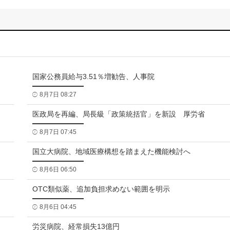
国家公務員給与3.51％増勧告、人事院
8月7日 08:27
医政局を再編、局長級「政策統括官」を新設 厚労省
8月7日 07:45
国立大病院、地域医療構想を踏まえた機能検討へ
8月6日 06:50
OTC類似薬、追加負担求めない範囲を明示
8月6日 04:45
労災病院、経常損失13億円