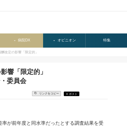
病院DX
オピニオン
特集
報酬改定の影響「限定的」
の影響「限定的」
会・委員会
リンクをコピー
X ポスト
差率が前年度と同水準だったとする調査結果を受