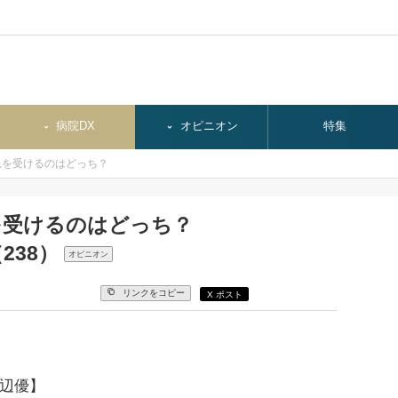
病院DX
オピニオン
特集
急を受けるのはどっち？
を受けるのはどっち？
238）
オピニオン
リンクをコピー
X ポスト
渡辺優】