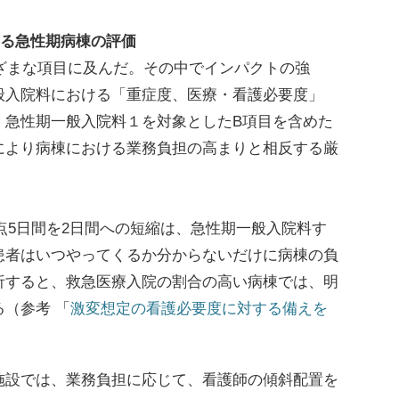
する急性期病棟の評価
ざまな項目に及んだ。その中でインパクトの強
般入院料における「重症度、医療・看護必要度」
。急性期一般入院料１を対象としたB項目を含めた
により病棟における業務負担の高まりと相反する厳
点5日間を2日間への短縮は、急性期一般入院料す
患者はいつやってくるか分からないだけに病棟の負
析すると、救急医療入院の割合の高い病棟では、明
（参考 「
激変想定の看護必要度に対する備えを
設では、業務負担に応じて、看護師の傾斜配置を