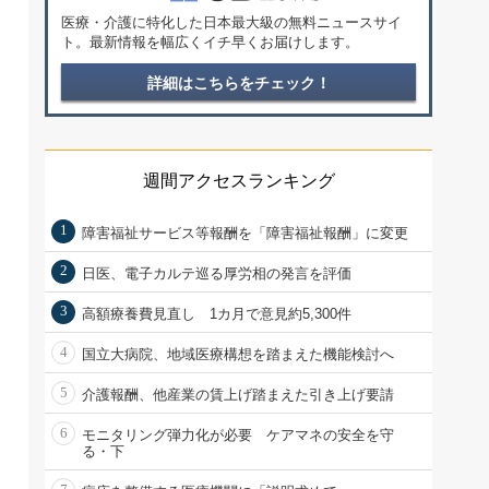
医療・介護に特化した日本最大級の無料ニュースサイ
ト。最新情報を幅広くイチ早くお届けします。
詳細はこちらをチェック！
週間アクセスランキング
1
障害福祉サービス等報酬を「障害福祉報酬」に変更
2
日医、電子カルテ巡る厚労相の発言を評価
3
高額療養費見直し 1カ月で意見約5,300件
4
国立大病院、地域医療構想を踏まえた機能検討へ
5
介護報酬、他産業の賃上げ踏まえた引き上げ要請
6
モニタリング弾力化が必要 ケアマネの安全を守
る・下