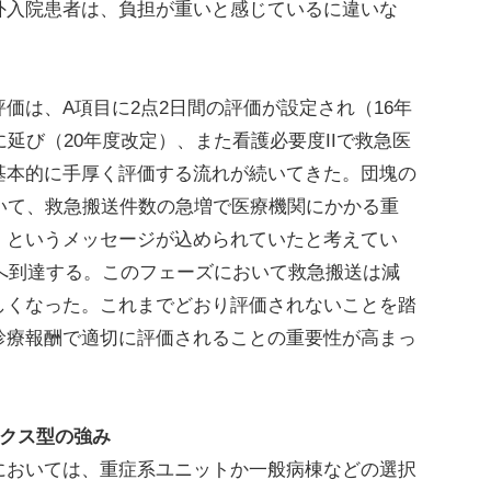
外入院患者は、負担が重いと感じているに違いな
は、A項目に2点2日間の評価が設定され（16年
延び（20年度改定）、また看護必要度IIで救急医
基本的に手厚く評価する流れが続いてきた。団塊の
いて、救急搬送件数の急増で医療機関にかかる重
」というメッセージが込められていたと考えてい
歳へ到達する。このフェーズにおいて救急搬送は減
しくなった。これまでどおり評価されないことを踏
診療報酬で適切に評価されることの重要性が高まっ
ックス型の強み
おいては、重症系ユニットか一般病棟などの選択