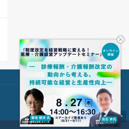
© ＣＢ Healthcare Co., Ltd.