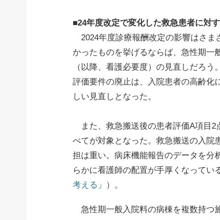
■24年度改定で変化した救急患者に対
2024年度診療報酬改定の影響はさま
かったものを挙げるならば、急性期一
（以降、看護必要度）の見直しだろう
評価要件の廃止は、入院患者の高齢化
しい見直しとなった。
また、救急搬送後の患者評価A項目2
べてが対象となった。救急搬送の入院
担は重い。病床機能報告のデータを分
らかに看護師の配置が手厚くなっている
考える
」）
。
急性期一般入院料の病棟を複数持つ施