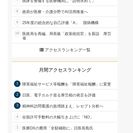
7
病床を整備する医療機関に「説明求めて」
8
政府が医療・介護分野でAI活用推進へ
9
25年度の総合的な自己評価「A」 国病機構
10
医政局を再編、局長級「政策統括官」を新設 厚労
省
アクセスランキング一覧
月間アクセスランキング
1
障害福祉サービス等報酬を「障害福祉報酬」に変更
2
日医、電子カルテ巡る厚労相の発言を評価
3
精神科訪問看護の急増踏まえ、レセプト分析へ
4
在留許可手数料の大幅引き上げに「NO」
5
医療DXの費用「全額補助に」日医長島氏