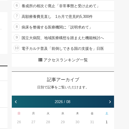
6
養成所の相次ぐ廃止「非常事態と受け止めて」
7
高額療養費見直し 1カ月で意見約5,300件
8
病床を整備する医療機関に「説明求めて」
9
国立大病院、地域医療構想を踏まえた機能検討へ
10
電子カルテ普及「前倒しできる国の支援を」日医
アクセスランキング一覧
記事アーカイブ
日別で記事をご覧いただけます。
‹
›
2026 / 08
日
月
火
水
木
金
土
26
27
28
29
30
31
1