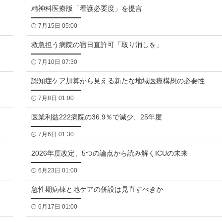
精神科医療版「看護必要度」を提言
7月15日 05:00
救急担う病院の宿日直許可「取り消しを」
7月10日 07:30
認知症ケア加算から見える新たな地域医療構想の必要性
7月8日 01:00
医業利益222病院の36.9％で減少、25年度
7月6日 01:30
2026年度改定、5つの論点から読み解くICUの未来
6月23日 01:00
急性期病棟と地ケアの併設は見直すべきか
6月17日 01:00