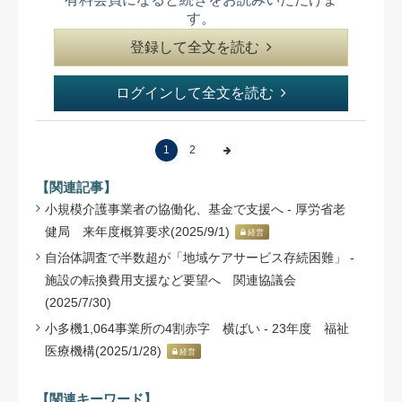
す。
登録して全文を読む
ログインして全文を読む
1
2
【関連記事】
小規模介護事業者の協働化、基金で支援へ - 厚労省老
健局 来年度概算要求(2025/9/1)
経営
自治体調査で半数超が「地域ケアサービス存続困難」 -
施設の転換費用支援など要望へ 関連協議会
(2025/7/30)
小多機1,064事業所の4割赤字 横ばい - 23年度 福祉
医療機構(2025/1/28)
経営
【関連キーワード】