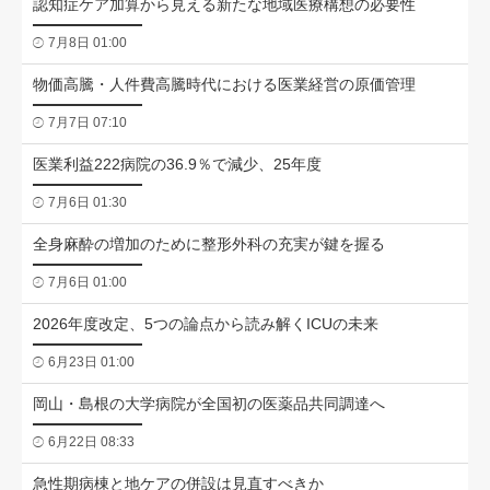
認知症ケア加算から見える新たな地域医療構想の必要性
7月8日 01:00
物価高騰・人件費高騰時代における医業経営の原価管理
7月7日 07:10
医業利益222病院の36.9％で減少、25年度
7月6日 01:30
全身麻酔の増加のために整形外科の充実が鍵を握る
7月6日 01:00
2026年度改定、5つの論点から読み解くICUの未来
6月23日 01:00
岡山・島根の大学病院が全国初の医薬品共同調達へ
6月22日 08:33
急性期病棟と地ケアの併設は見直すべきか