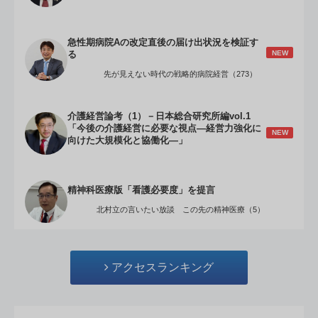
急性期病院Aの改定直後の届け出状況を検証す
NEW
る
先が見えない時代の戦略的病院経営（273）
介護経営論考（1）－日本総合研究所編vol.1
「今後の介護経営に必要な視点―経営力強化に
NEW
向けた大規模化と協働化―」
精神科医療版「看護必要度」を提言
北村立の言いたい放談 この先の精神医療（5）
アクセスランキング