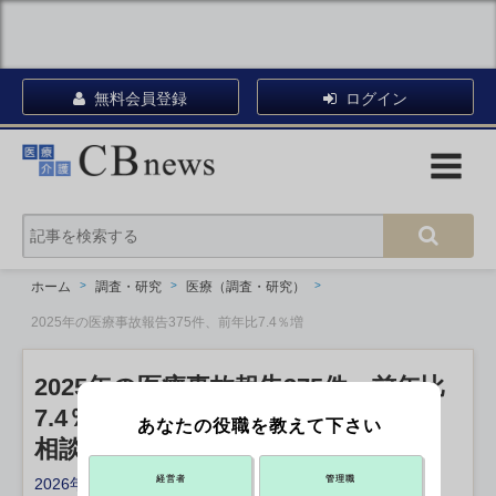
無料会員登録
ログイン
ホーム
調査・研究
医療（調査・研究）
2025年の医療事故報告375件、前年比7.4％増
2025年の医療事故報告375件、前年比
7.4％増
あなたの役職を教えて下さい
相談件数は過去最多に
経営者
管理職
2026年01月15日 13:40