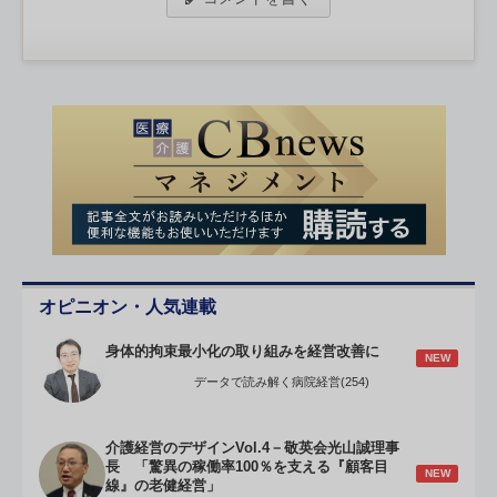
オピニオン・人気連載
身体的拘束最小化の取り組みを経営改善に
NEW
データで読み解く病院経営(254)
介護経営のデザインVol.4－敬英会光山誠理事
長 「驚異の稼働率100％を支える『顧客目
NEW
線』の老健経営」