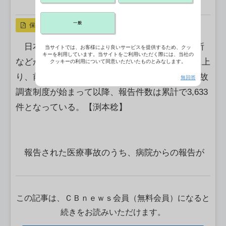
X ポスト
リンクをコピー
一般
保存
日本医療安全調査機構によると、病院や診療所
当サイトでは、お客様により良いサービスを提供するため、クッ
キーを利用しています。当サイトをご利用いただく際には、当社の
などから報告された医療事故は2025年に375件に上
クッキーの利用について同意いただいたものとみなします。
り、前年から7.4％増加した。15年10月に医療事故
無回答
調査制度が始まって以降、報告件数は累計で3,633
件となっている。【渕本稔】
報告された医療事故のうち、病院からの報告が
この記事は、ＣＢｎｅｗｓ会員（無料会員）になると
続きをお読みいただけます。