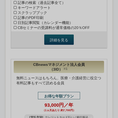
記事の検索（過去記事全て）
キーワードアラート
スクラップブック
記事のPDF印刷
日別記事閲覧（カレンダー機能）
CBセミナーの受講料が通常価格の20％OFF
詳細を見る
CBnewsマネジメント法人会員
（3ID）
※1
無料ニュースはもちろん、医療・介護経営に役立つ
有料記事もすべて読める会員
お得な年額プラン
93,000円／年
（1ヵ月あたり 約7,700円）
[支払方法]
クレジットカード払い／銀行振込