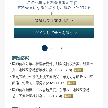
この記事は有料会員限定です。
有料会員になると続きをお読みいただけま
す。
登録して全文を読む
ログインして全文を読む
1
2
【関連記事】
医師偏在対策の管理者要件、対象病院拡大案に疑問の
声 - 地域医療構想等検討会(2025/11/18)
経営
重点区域での優先支援医療機関、考え方を明示へ - 医
師偏在対策で 厚労省(2025/11/17)
経営
医師偏在指標に「へき地尺度」併用へ - 地域医療構
想・医療計画検討会(2025/11/14)
経営