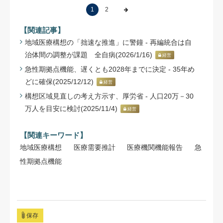
1
2
【関連記事】
地域医療構想の「拙速な推進」に警鐘 - 再編統合は自
治体間の調整が課題 全自病(2026/1/16)
経営
急性期拠点機能、遅くとも2028年までに決定 - 35年め
どに確保(2025/12/12)
経営
構想区域見直しの考え方示す、厚労省 - 人口20万－30
万人を目安に検討(2025/11/4)
経営
【関連キーワード】
地域医療構想
医療需要推計
医療機関機能報告
急
性期拠点機能
保存