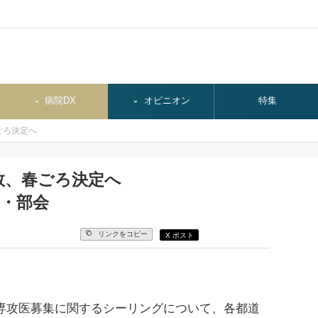
病院DX
オピニオン
特集
ごろ決定へ
数、春ごろ決定へ
・部会
リンクをコピー
X ポスト
の専攻医募集に関するシーリングについて、各都道