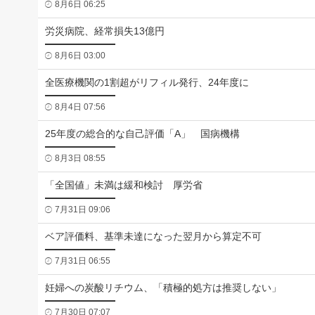
8月6日 06:25
労災病院、経常損失13億円
8月6日 03:00
全医療機関の1割超がリフィル発行、24年度に
8月4日 07:56
25年度の総合的な自己評価「A」 国病機構
8月3日 08:55
「全国値」未満は緩和検討 厚労省
7月31日 09:06
ベア評価料、基準未達になった翌月から算定不可
7月31日 06:55
妊婦への炭酸リチウム、「積極的処方は推奨しない」
7月30日 07:07