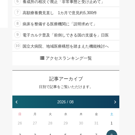
6
養成所の相次ぐ廃止「非常事態と受け止めて」
7
高額療養費見直し 1カ月で意見約5,300件
8
病床を整備する医療機関に「説明求めて」
9
電子カルテ普及「前倒しできる国の支援を」日医
10
国立大病院、地域医療構想を踏まえた機能検討へ
アクセスランキング一覧
記事アーカイブ
日別で記事をご覧いただけます。
‹
›
2026 / 08
日
月
火
水
木
金
土
26
27
28
29
30
31
1