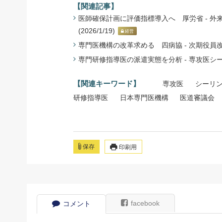
【関連記事】
医師確保計画に評価指標導入へ 厚労省 - 外
(2026/1/19)
経営
専門医機構の改革求める 四病協 - 次期役員改選に
専門研修指導医の派遣実態を分析 - 専攻医シーリ
【関連キーワード】
専攻医
シーリ
研修指導医
日本専門医機構
医道審議会
保存
印刷用
facebook
コメント