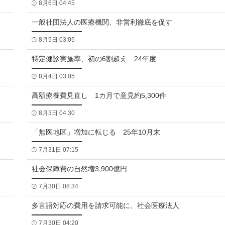
8月6日 04:45
一般社団法人の医療機関、非営利徹底を促す
8月5日 03:05
特定健診実施率、初の6割超え 24年度
8月4日 03:05
高額療養費見直し 1カ月で意見約5,300件
8月3日 04:30
「無医地区」増加に転じる 25年10月末
7月31日 07:15
社会保障費の自然増3,900億円
7月30日 08:34
多言語対応の費用を請求可能に、社会医療法人
7月30日 04:20