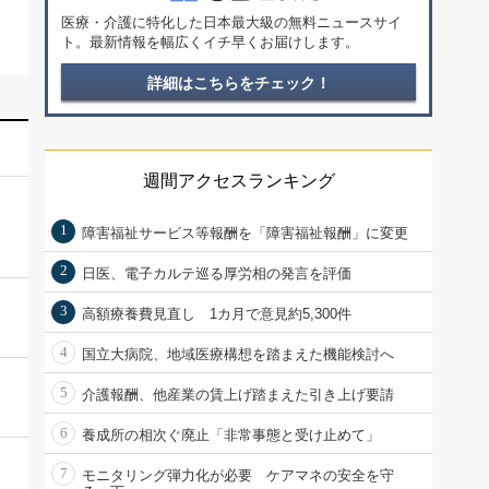
医療・介護に特化した日本最大級の無料ニュースサイ
ト。最新情報を幅広くイチ早くお届けします。
詳細はこちらをチェック！
週間アクセスランキング
1
障害福祉サービス等報酬を「障害福祉報酬」に変更
2
日医、電子カルテ巡る厚労相の発言を評価
3
高額療養費見直し 1カ月で意見約5,300件
4
国立大病院、地域医療構想を踏まえた機能検討へ
5
介護報酬、他産業の賃上げ踏まえた引き上げ要請
6
養成所の相次ぐ廃止「非常事態と受け止めて」
7
モニタリング弾力化が必要 ケアマネの安全を守