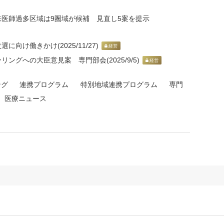
来医師過多区域は9圏域が候補 見直し5案を提示
向け働きかけ(2025/11/27)
経営
ングへの大臣意見案 専門部会(2025/9/5)
経営
ング
連携プログラム
特別地域連携プログラム
専門
医療ニュース