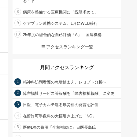
る・下
8
病床を整備する医療機関に「説明求めて」
9
ケアプラン連携システム、1月にWEB移行
10
25年度の総合的な自己評価「A」 国病機構
アクセスランキング一覧
月間アクセスランキング
1
精神科訪問看護の急増踏まえ、レセプト分析へ
2
障害福祉サービス等報酬を「障害福祉報酬」に変更
3
日医、電子カルテ巡る厚労相の発言を評価
4
在留許可手数料の大幅引き上げに「NO」
5
医療DXの費用「全額補助に」日医長島氏