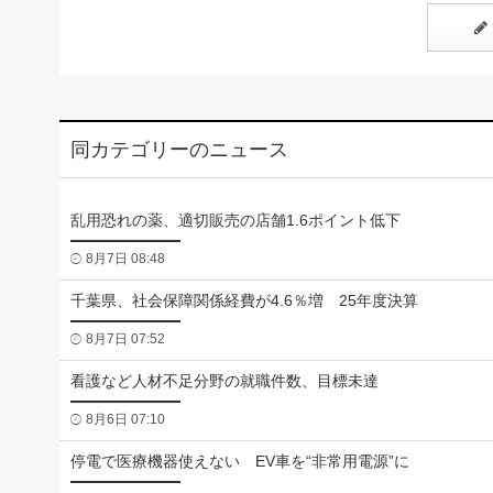
同カテゴリーのニュース
乱用恐れの薬、適切販売の店舗1.6ポイント低下
8月7日 08:48
千葉県、社会保障関係経費が4.6％増 25年度決算
8月7日 07:52
看護など人材不足分野の就職件数、目標未達
8月6日 07:10
停電で医療機器使えない EV車を“非常用電源”に