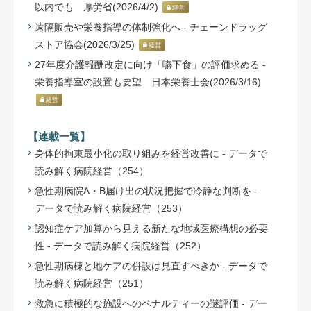
以内でも 厚労省(2026/4/2)
経営
遠隔販売や栄養指導の体制強化へ - チェーンドラッグ
ストア協会(2026/3/25)
経営
27年度介護報酬改定に向け「嚥下食」の評価求める -
栄養指導室の設置も要望 日本栄養士会(2026/3/16)
経営
【連載一覧】
身体的拘束最小化の取り組みを経営改善に - データで
読み解く病院経営（254）
急性期病院A・B届け出の状況把握で冷静な判断を -
データで読み解く病院経営（253）
認知症ケア加算から見える新たな地域医療構想の必要
性 - データで読み解く病院経営（252）
急性期病棟と地ケアの併設は見直すべきか - データで
読み解く病院経営（251）
救急に積極的な施設へのペナルティーの謎評価 - デー