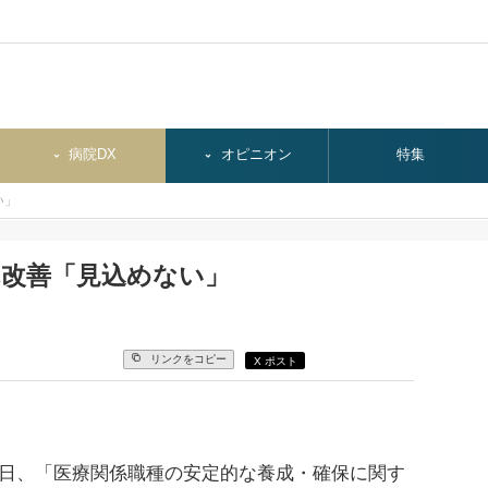
病院DX
オピニオン
特集
い」
れ改善「見込めない」
リンクをコピー
X ポスト
日、「医療関係職種の安定的な養成・確保に関す