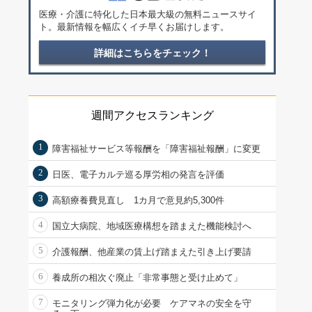
医療・介護に特化した日本最大級の無料ニュースサイ
ト。最新情報を幅広くイチ早くお届けします。
詳細はこちらをチェック！
週間アクセスランキング
1
障害福祉サービス等報酬を「障害福祉報酬」に変更
2
日医、電子カルテ巡る厚労相の発言を評価
3
高額療養費見直し 1カ月で意見約5,300件
4
国立大病院、地域医療構想を踏まえた機能検討へ
5
介護報酬、他産業の賃上げ踏まえた引き上げ要請
6
養成所の相次ぐ廃止「非常事態と受け止めて」
7
モニタリング弾力化が必要 ケアマネの安全を守