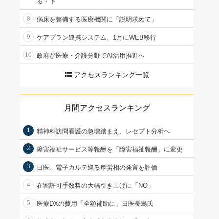
る・下
8
病床を整備する医療機関に「説明求めて」
9
ケアプラン連携システム、1月にWEB移行
10
政府が医療・介護分野でAI活用推進へ
アクセスランキング一覧
月間アクセスランキング
1
精神科訪問看護の急増踏まえ、レセプト分析へ
2
障害福祉サービス等報酬を「障害福祉報酬」に変更
3
日医、電子カルテ巡る厚労相の発言を評価
4
在留許可手数料の大幅引き上げに「NO」
5
医療DXの費用「全額補助に」日医長島氏