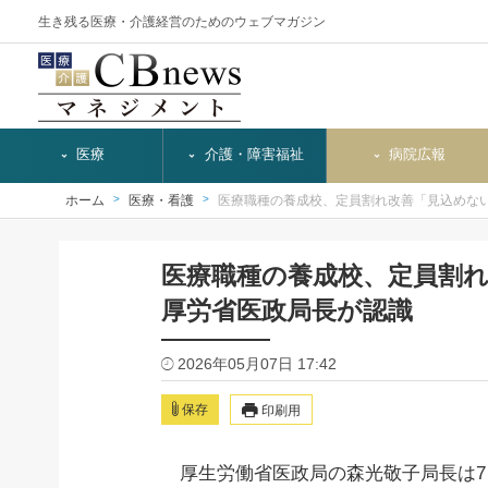
生き残る医療・介護経営のためのウェブマガジン
医療
介護・障害福祉
病院広報
ホーム
医療・看護
医療職種の養成校、定員割れ改善「見込めな
医療職種の養成校、定員割
厚労省医政局長が認識
2026年05月07日 17:42
保存
印刷用
厚生労働省医政局の森光敬子局長は7