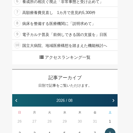
6
養成所の相次ぐ廃止「非常事態と受け止めて」
7
高額療養費見直し 1カ月で意見約5,300件
8
病床を整備する医療機関に「説明求めて」
9
電子カルテ普及「前倒しできる国の支援を」日医
10
国立大病院、地域医療構想を踏まえた機能検討へ
アクセスランキング一覧
記事アーカイブ
日別で記事をご覧いただけます。
‹
›
2026 / 08
日
月
火
水
木
金
土
26
27
28
29
30
31
1