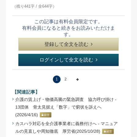
（残り441字 / 全644字）
この記事は有料会員限定です。
有料会員になると続きをお読みいただけま
す。
登録して全文を読む
ログインして全文を読む
1
2
【関連記事】
介護の賃上げ・物価高騰の緊急調査 協力呼び掛け -
13団体 骨太見据え「数字」で窮状を訴えへ
(2026/4/16)
経営
カスハラ対応を全介護事業者に義務付けへ - マニュア
ルの見直しや周知徹底 厚労省(2025/10/28)
経営