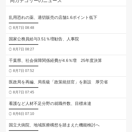
同カテゴリーのニュース
乱用恐れの薬、適切販売の店舗1.6ポイント低下
8月7日 08:48
国家公務員給与3.51％増勧告、人事院
8月7日 08:27
千葉県、社会保障関係経費が4.6％増 25年度決算
8月7日 07:52
医政局を再編、局長級「政策統括官」を新設 厚労省
8月7日 07:45
看護など人材不足分野の就職件数、目標未達
8月6日 07:10
国立大病院、地域医療構想を踏まえた機能検討へ