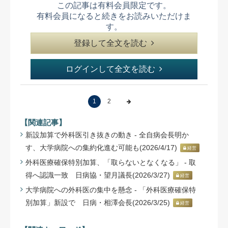
この記事は有料会員限定です。
有料会員になると続きをお読みいただけま
す。
登録して全文を読む
ログインして全文を読む
1
2
【関連記事】
新設加算で外科医引き抜きの動き - 全自病会長明か
す、大学病院への集約化進む可能も(2026/4/17)
経営
外科医療確保特別加算、「取らないとなくなる」 - 取
得へ認識一致 日病協・望月議長(2026/3/27)
経営
大学病院への外科医の集中を懸念 - 「外科医療確保特
別加算」新設で 日病・相澤会長(2026/3/25)
経営