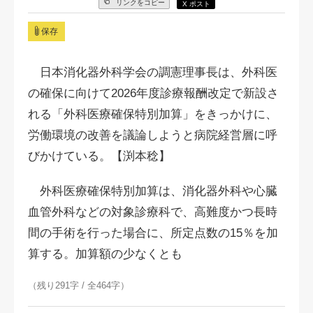
リンクをコピー
X ポスト
保存
日本消化器外科学会の調憲理事長は、外科医
の確保に向けて2026年度診療報酬改定で新設さ
れる「外科医療確保特別加算」をきっかけに、
労働環境の改善を議論しようと病院経営層に呼
びかけている。【渕本稔】
外科医療確保特別加算は、消化器外科や⼼臓
⾎管外科などの対象診療科で、高難度かつ長時
間の手術を行った場合に、所定点数の15％を加
算する。加算額の少なくとも
（残り291字 / 全464字）