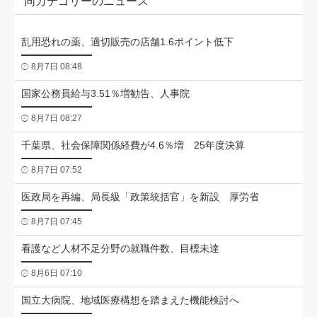
同カテゴリーのニュース
乱用恐れの薬、適切販売の店舗1.6ポイント低下
8月7日 08:48
国家公務員給与3.51％増勧告、人事院
8月7日 08:27
千葉県、社会保障関係経費が4.6％増 25年度決算
8月7日 07:52
医政局を再編、局長級「政策統括官」を新設 厚労省
8月7日 07:45
看護など人材不足分野の就職件数、目標未達
8月6日 07:10
国立大病院、地域医療構想を踏まえた機能検討へ