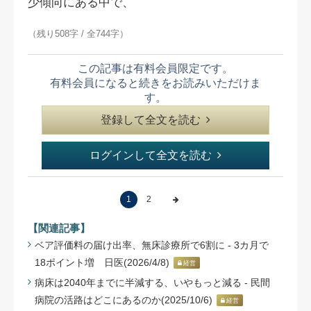
少傾向にある中で、
（残り508字 / 全744字）
この記事は有料会員限定です。
有料会員になると続きをお読みいただけま
す。
登録して全文を読む
ログインして全文を読む
1
2
【関連記事】
ベア評価料の届け出率、無床診療所で6割に - 3カ月で
18ポイント増 日医(2026/4/8)
経営
病床は2040年までに半減する、いやもっと減る - 民間
病院の活路はどこにあるのか(2025/10/6)
経営