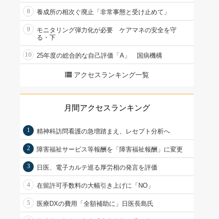
8
養成所の相次ぐ廃止「非常事態と受け止めて」
9
モニタリング弾力化が必要 ケアマネの安全を守
る・下
10
25年度の総合的な自己評価「A」 国病機構
アクセスランキング一覧
月間アクセスランキング
1
精神科訪問看護の急増踏まえ、レセプト分析へ
2
障害福祉サービス等報酬を「障害福祉報酬」に変更
3
日医、電子カルテ巡る厚労相の発言を評価
4
在留許可手数料の大幅引き上げに「NO」
5
医療DXの費用「全額補助に」日医長島氏