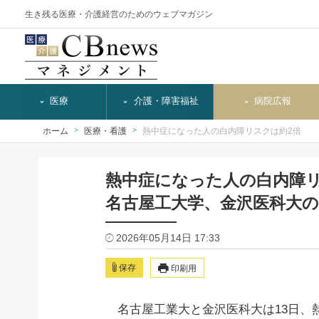
生き残る医療・介護経営のためのウェブマガジン
医療
介護・障害福祉
病院広報
ホーム
医療・看護
熱中症になった人の白内障リスクは約2倍
熱中症になった人の白内障リ
名古屋工大学、金沢医科大
2026年05月14日 17:33
保存
印刷用
名古屋工業大と金沢医科大は13日、