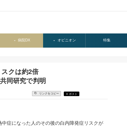
病院DX
オピニオン
特集
スクは約2倍
の共同研究で判明
リンクをコピー
X ポスト
熱中症になった人のその後の白内障発症リスクが