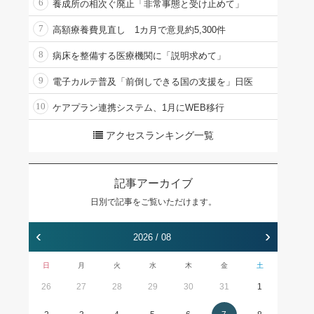
6
養成所の相次ぐ廃止「非常事態と受け止めて」
7
高額療養費見直し 1カ月で意見約5,300件
8
病床を整備する医療機関に「説明求めて」
9
電子カルテ普及「前倒しできる国の支援を」日医
10
ケアプラン連携システム、1月にWEB移行
アクセスランキング一覧
記事アーカイブ
日別で記事をご覧いただけます。
‹
›
2026 / 08
日
月
火
水
木
金
土
26
27
28
29
30
31
1