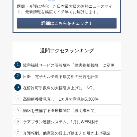
医療・介護に特化した日本最大級の無料ニュースサイ
ト。最新情報を幅広くイチ早くお届けします。
詳細はこちらをチェック！
週間アクセスランキング
1
障害福祉サービス等報酬を「障害福祉報酬」に変更
2
日医、電子カルテ巡る厚労相の発言を評価
3
在留許可手数料の大幅引き上げに「NO」
4
高額療養費見直し 1カ月で意見約5,300件
5
病床を整備する医療機関に「説明求めて」
6
ケアプラン連携システム、1月にWEB移行
7
介護報酬、他産業の賃上げ踏まえた引き上げ要請