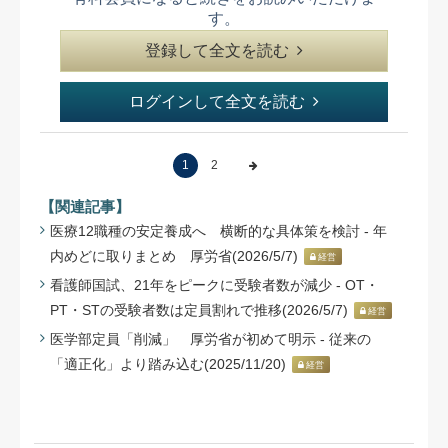
す。
登録して全文を読む
ログインして全文を読む
1
2
【関連記事】
医療12職種の安定養成へ 横断的な具体策を検討 - 年
内めどに取りまとめ 厚労省(2026/5/7)
経営
看護師国試、21年をピークに受験者数が減少 - OT・
PT・STの受験者数は定員割れで推移(2026/5/7)
経営
医学部定員「削減」 厚労省が初めて明示 - 従来の
「適正化」より踏み込む(2025/11/20)
経営