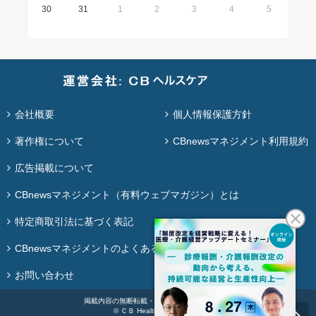
30
31
1
2
3
4
5
会社概要
個人情報保護方針
著作権について
CBnewsマネジメント利用規約
広告掲載について
CBnewsマネジメント（有料ウェブマガジン）とは
特定商取引法に基づく表記
CBnewsマネジメントのよくある質問
お問い合わせ
掲載内容の無断転載・再配布は固く禁じます。
© ＣＢ Healthcare Co., Ltd.