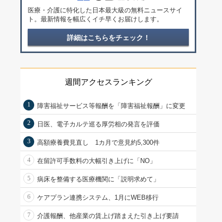
医療・介護に特化した日本最大級の無料ニュースサイ
ト。最新情報を幅広くイチ早くお届けします。
詳細はこちらをチェック！
週間アクセスランキング
1
障害福祉サービス等報酬を「障害福祉報酬」に変更
2
日医、電子カルテ巡る厚労相の発言を評価
3
高額療養費見直し 1カ月で意見約5,300件
4
在留許可手数料の大幅引き上げに「NO」
5
病床を整備する医療機関に「説明求めて」
6
ケアプラン連携システム、1月にWEB移行
7
介護報酬、他産業の賃上げ踏まえた引き上げ要請