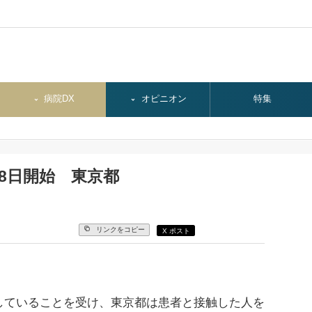
病院DX
オピニオン
特集
8日開始 東京都
リンクをコピー
X ポスト
ていることを受け、東京都は患者と接触した人を