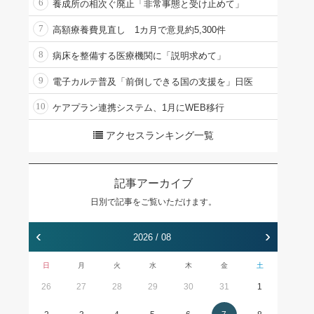
6
養成所の相次ぐ廃止「非常事態と受け止めて」
7
高額療養費見直し 1カ月で意見約5,300件
8
病床を整備する医療機関に「説明求めて」
9
電子カルテ普及「前倒しできる国の支援を」日医
10
ケアプラン連携システム、1月にWEB移行
アクセスランキング一覧
記事アーカイブ
日別で記事をご覧いただけます。
‹
›
2026 / 08
日
月
火
水
木
金
土
26
27
28
29
30
31
1