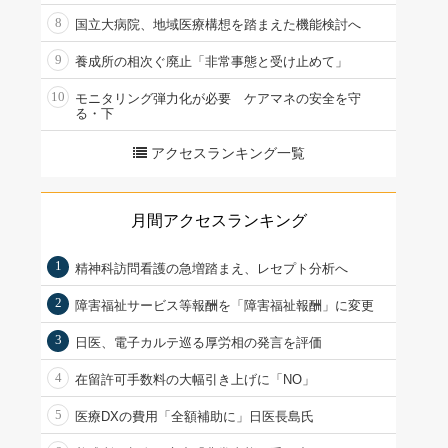
8
国立大病院、地域医療構想を踏まえた機能検討へ
9
養成所の相次ぐ廃止「非常事態と受け止めて」
10
モニタリング弾力化が必要 ケアマネの安全を守
る・下
アクセスランキング一覧
月間アクセスランキング
1
精神科訪問看護の急増踏まえ、レセプト分析へ
2
障害福祉サービス等報酬を「障害福祉報酬」に変更
3
日医、電子カルテ巡る厚労相の発言を評価
4
在留許可手数料の大幅引き上げに「NO」
5
医療DXの費用「全額補助に」日医長島氏