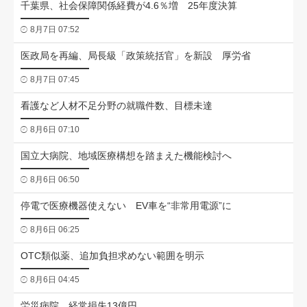
千葉県、社会保障関係経費が4.6％増 25年度決算
8月7日 07:52
医政局を再編、局長級「政策統括官」を新設 厚労省
8月7日 07:45
看護など人材不足分野の就職件数、目標未達
8月6日 07:10
国立大病院、地域医療構想を踏まえた機能検討へ
8月6日 06:50
停電で医療機器使えない EV車を“非常用電源”に
8月6日 06:25
OTC類似薬、追加負担求めない範囲を明示
8月6日 04:45
労災病院、経常損失13億円