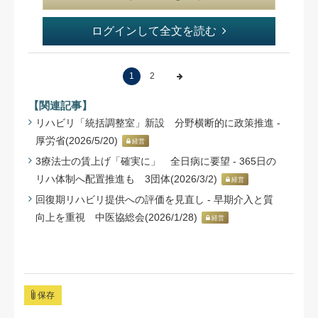
ログインして全文を読む
1
2
【関連記事】
リハビリ「統括調整室」新設 分野横断的に政策推進 -
厚労省(2026/5/20)
経営
3療法士の賃上げ「確実に」 全日病に要望 - 365日の
リハ体制へ配置推進も 3団体(2026/3/2)
経営
回復期リハビリ提供への評価を見直し - 早期介入と質
向上を重視 中医協総会(2026/1/28)
経営
保存