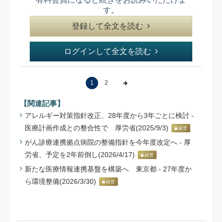
す。
登録して全文を読む
ログインして全文を読む
1
2
【関連記事】
アレルギー対策指針改正、28年度から3年ごとに検討 -
医療計画作成との整合性で 厚労省(2025/9/3)
経営
がん診療連携拠点病院の整備指針を今年度改定へ - 厚
労省、予定を2年前倒し(2026/4/17)
経営
新たな医療情報連携基盤を構築へ 東京都 - 27年度か
ら環境整備(2026/3/30)
経営