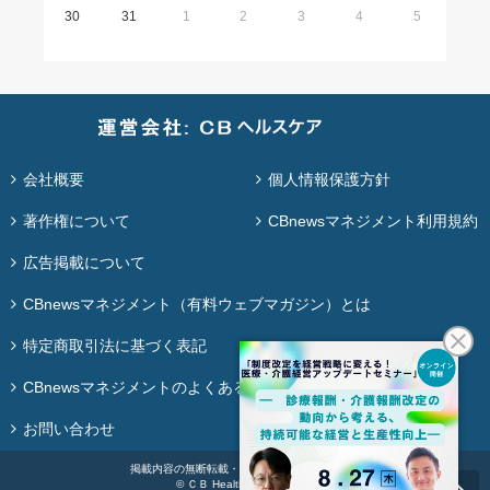
30
31
1
2
3
4
5
会社概要
個人情報保護方針
著作権について
CBnewsマネジメント利用規約
広告掲載について
CBnewsマネジメント（有料ウェブマガジン）とは
特定商取引法に基づく表記
CBnewsマネジメントのよくある質問
お問い合わせ
掲載内容の無断転載・再配布は固く禁じます。
© ＣＢ Healthcare Co., Ltd.