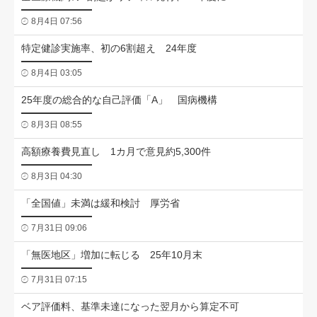
8月4日 07:56
特定健診実施率、初の6割超え 24年度
8月4日 03:05
25年度の総合的な自己評価「A」 国病機構
8月3日 08:55
高額療養費見直し 1カ月で意見約5,300件
8月3日 04:30
「全国値」未満は緩和検討 厚労省
7月31日 09:06
「無医地区」増加に転じる 25年10月末
7月31日 07:15
ベア評価料、基準未達になった翌月から算定不可