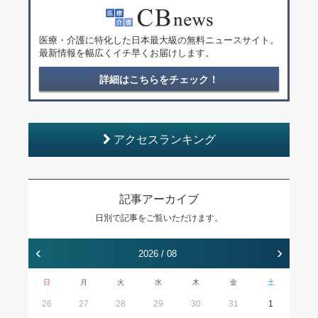
医療・介護に特化した日本最大級の無料ニュースサイト。
最新情報を幅広くイチ早くお届けします。
詳細はこちらをチェック！
アクセスランキング
記事アーカイブ
日別で記事をご覧いただけます。
‹
›
2026 / 08
日
月
火
水
木
金
土
26
27
28
29
30
31
1