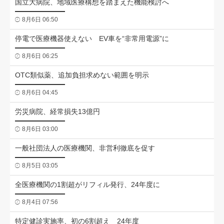
国立大病院、地域医療構想を踏まえた機能検討へ
8月6日 06:50
停電で医療機器使えない EV車を“非常用電源”に
8月6日 06:25
OTC類似薬、追加負担求めない範囲を明示
8月6日 04:45
労災病院、経常損失13億円
8月6日 03:00
一般社団法人の医療機関、非営利徹底を促す
8月5日 03:05
全医療機関の1割超がリフィル発行、24年度に
8月4日 07:56
特定健診実施率、初の6割超え 24年度