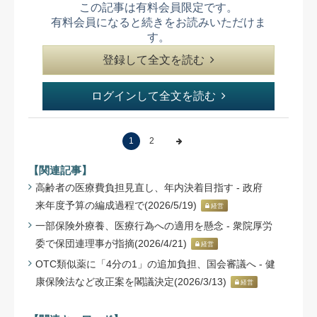
この記事は有料会員限定です。
有料会員になると続きをお読みいただけま
す。
登録して全文を読む
ログインして全文を読む
1
2
【関連記事】
高齢者の医療費負担見直し、年内決着目指す - 政府
来年度予算の編成過程で(2026/5/19)
経営
一部保険外療養、医療行為への適用を懸念 - 衆院厚労
委で保団連理事が指摘(2026/4/21)
経営
OTC類似薬に「4分の1」の追加負担、国会審議へ - 健
康保険法など改正案を閣議決定(2026/3/13)
経営