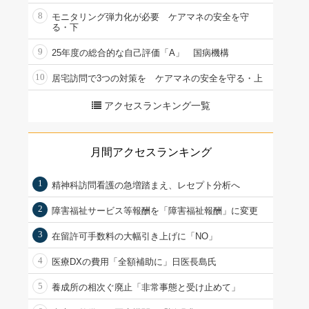
8
モニタリング弾力化が必要 ケアマネの安全を守
る・下
9
25年度の総合的な自己評価「A」 国病機構
10
居宅訪問で3つの対策を ケアマネの安全を守る・上
アクセスランキング一覧
月間アクセスランキング
1
精神科訪問看護の急増踏まえ、レセプト分析へ
2
障害福祉サービス等報酬を「障害福祉報酬」に変更
3
在留許可手数料の大幅引き上げに「NO」
4
医療DXの費用「全額補助に」日医長島氏
5
養成所の相次ぐ廃止「非常事態と受け止めて」