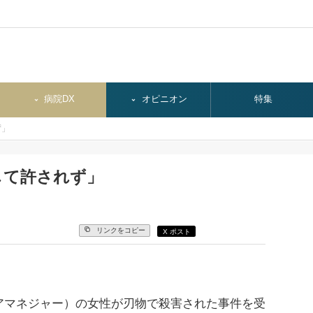
病院DX
オピニオン
特集
ず」
して許されず」
リンクをコピー
X ポスト
マネジャー）の女性が刃物で殺害された事件を受