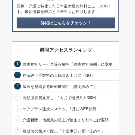
医療・介護に特化した日本最大級の無料ニュースサイ
ト。最新情報を幅広くイチ早くお届けします。
詳細はこちらをチェック！
週間アクセスランキング
1
障害福祉サービス等報酬を「障害福祉報酬」に変更
2
在留許可手数料の大幅引き上げに「NO」
3
病床を整備する医療機関に「説明求めて」
4
高額療養費見直し 1カ月で意見約5,300件
5
ケアプラン連携システム、1月にWEB移行
6
介護報酬、他産業の賃上げ踏まえた引き上げ要請
7
養成所の相次ぐ廃止「非常事態と受け止めて」