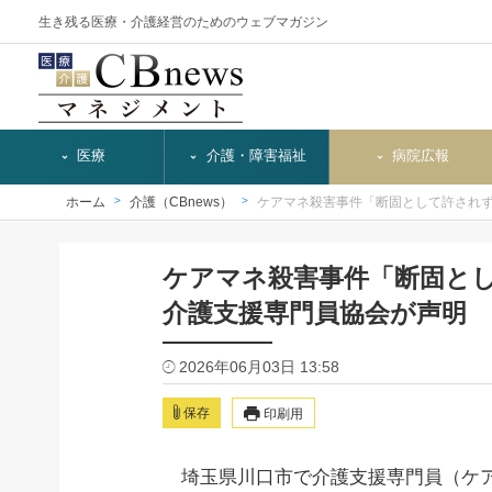
生き残る医療・介護経営のためのウェブマガジン
医療
介護・障害福祉
病院広報
ホーム
介護（CBnews）
ケアマネ殺害事件「断固として許され
ケアマネ殺害事件「断固と
介護支援専門員協会が声明
2026年06月03日 13:58
保存
印刷用
埼玉県川口市で介護支援専門員（ケア