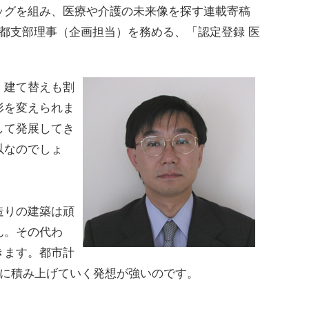
ッグを組み、医療や介護の未来像を探す連載寄稿
京都支部理事（企画担当）を務める、
「認定登録 医
。
、建て替えも割
形を変えられま
して発展してき
以なのでしょ
造りの建築は頑
ん。その代わ
きます。都市計
提に積み上げていく発想が強いのです。