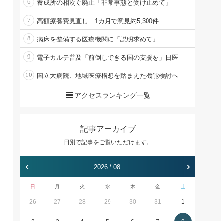
6
養成所の相次ぐ廃止「非常事態と受け止めて」
7
高額療養費見直し 1カ月で意見約5,300件
8
病床を整備する医療機関に「説明求めて」
9
電子カルテ普及「前倒しできる国の支援を」日医
10
国立大病院、地域医療構想を踏まえた機能検討へ
アクセスランキング一覧
記事アーカイブ
日別で記事をご覧いただけます。
‹
›
2026 / 08
日
月
火
水
木
金
土
26
27
28
29
30
31
1