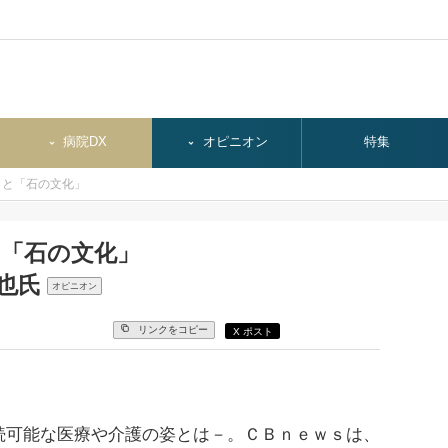
病院DX
オピニオン
特集
」と「石の文化」
と「石の文化」
和也氏
オピニオン
リンクをコピー
X ポスト
可能な医療や介護の姿とは－。ＣＢｎｅｗｓは、