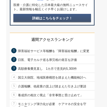
医療・介護に特化した日本最大級の無料ニュースサイ
ト。最新情報を幅広くイチ早くお届けします。
詳細はこちらをチェック！
週間アクセスランキング
1
障害福祉サービス等報酬を「障害福祉報酬」に変更
2
日医、電子カルテ巡る厚労相の発言を評価
3
高額療養費見直し 1カ月で意見約5,300件
4
国立大病院、地域医療構想を踏まえた機能検討へ
5
介護報酬、他産業の賃上げ踏まえた引き上げ要請
6
養成所の相次ぐ廃止「非常事態と受け止めて」
7
モニタリング弾力化が必要 ケアマネの安全を守