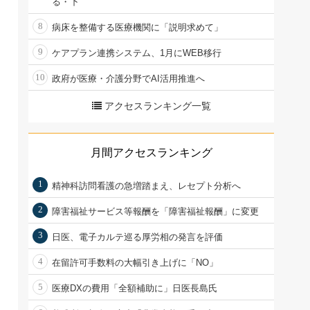
る・下
8
病床を整備する医療機関に「説明求めて」
9
ケアプラン連携システム、1月にWEB移行
10
政府が医療・介護分野でAI活用推進へ
アクセスランキング一覧
月間アクセスランキング
1
精神科訪問看護の急増踏まえ、レセプト分析へ
2
障害福祉サービス等報酬を「障害福祉報酬」に変更
3
日医、電子カルテ巡る厚労相の発言を評価
4
在留許可手数料の大幅引き上げに「NO」
5
医療DXの費用「全額補助に」日医長島氏