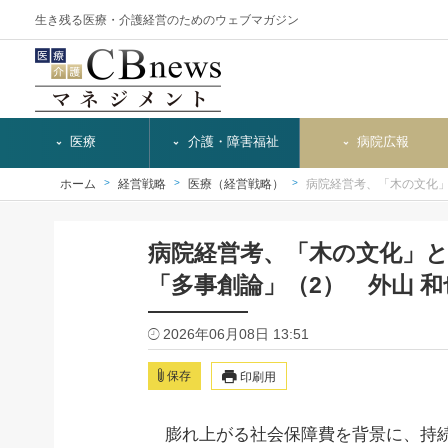
生き残る医療・介護経営のためのウェブマガジン
医療
介護・障害福祉
病院広報
ホーム
経営戦略
医療（経営戦略）
病院経営考、「木の文化
病院経営考、「木の文化」
「多事創論」（2） 外山 
2026年06月08日 13:51
保存
印刷用
膨れ上がる社会保障費を背景に、持続