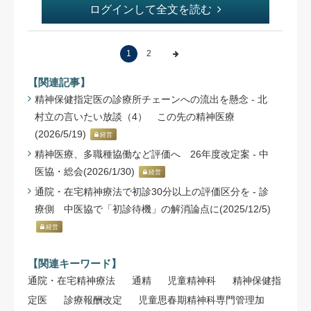
ログインして全文を読む
1
2
【関連記事】
精神保健指定医の診療所チェーンへの流出を懸念 - 北
村立の言いたい放談（4） この先の精神医療
(2026/5/19)
経営
精神医療、多職種協働など評価へ 26年度改定案 - 中
医協・総会(2026/1/30)
経営
通院・在宅精神療法で初診30分以上の評価区分を - 診
療側 中医協で「初診待機」の解消論点に(2025/12/5)
経営
【関連キーワード】
通院・在宅精神療法
通精
児童精神科
精神保健指
定医
診療報酬改定
児童思春期精神科専門管理加