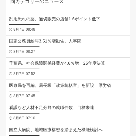
同カテゴリーのニュース
乱用恐れの薬、適切販売の店舗1.6ポイント低下
8月7日 08:48
国家公務員給与3.51％増勧告、人事院
8月7日 08:27
千葉県、社会保障関係経費が4.6％増 25年度決算
8月7日 07:52
医政局を再編、局長級「政策統括官」を新設 厚労省
8月7日 07:45
看護など人材不足分野の就職件数、目標未達
8月6日 07:10
国立大病院、地域医療構想を踏まえた機能検討へ