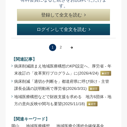
す。
登録して全文を読む
ログインして全文を読む
1
2
【関連記事】
病床削減踏まえ地域医療構想のKPI設定へ、厚労省 - 年
末改訂の「改革実行プログラム」に(2026/4/24)
経営
病床削減「適切か判断を」都道府県に呼び掛け - 主管
課長会議の説明動画で厚労省(2026/3/31)
経営
地域医療構想などで財政支援を求める 地方6団体 - 地
方の意向反映や関与も要望(2025/11/18)
経営
【関連キーワード】
岡山
地域医療構想
地域医療介護総合確保基金