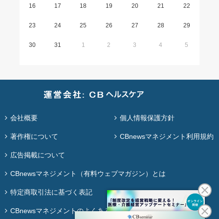
16
17
18
19
20
21
22
23
24
25
26
27
28
29
30
31
1
2
3
4
5
会社概要
個人情報保護方針
著作権について
CBnewsマネジメント利用規約
広告掲載について
CBnewsマネジメント（有料ウェブマガジン）とは
特定商取引法に基づく表記
CBnewsマネジメントのよくある質問