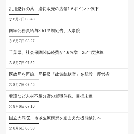
乱用恐れの薬、適切販売の店舗1.6ポイント低下
8月7日 08:48
国家公務員給与3.51％増勧告、人事院
8月7日 08:27
千葉県、社会保障関係経費が4.6％増 25年度決算
8月7日 07:52
医政局を再編、局長級「政策統括官」を新設 厚労省
8月7日 07:45
看護など人材不足分野の就職件数、目標未達
8月6日 07:10
国立大病院、地域医療構想を踏まえた機能検討へ
8月6日 06:50