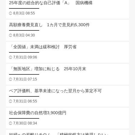
25年度の総合的な自己評価「A」 国病機構
8月3日 08:55
高額療養費見直し 1カ月で意見約5,300件
8月3日 04:30
「全国値」未満は緩和検討 厚労省
7月31日 09:06
「無医地区」増加に転じる 25年10月末
7月31日 07:15
ベア評価料、基準未達になった翌月から算定不可
7月31日 06:55
社会保障費の自然増3,900億円
7月30日 08:34
妊婦への炭酸リチウム、「積極的処方は推奨しない」