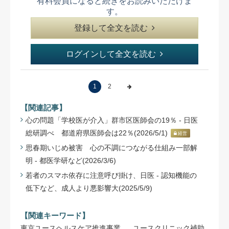
有料会員になると続きをお読みいただけま
す。
登録して全文を読む
ログインして全文を読む
1
2
【関連記事】
心の問題「学校医が介入」群市区医師会の19％ - 日医
総研調べ 都道府県医師会は22％(2026/5/1)
経営
思春期いじめ被害 心の不調につながる仕組み一部解
明 - 都医学研など(2026/3/6)
若者のスマホ依存に注意呼び掛け、日医 - 認知機能の
低下など、成人より悪影響大(2025/5/9)
【関連キーワード】
東京ユースヘルスケア推進事業
ユースクリニック補助